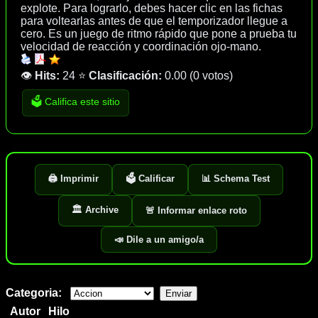
explote. Para lograrlo, debes hacer clic en las fichas
para voltearlas antes de que el temporizador llegue a
cero. Es un juego de ritmo rápido que pone a prueba tu
velocidad de reacción y coordinación ojo-mano.
👁️
Hits:
24
⭐
Clasificación:
0.00
(
0 votos
)
🗳️ Califica este sitio
🖨️ Imprimir
🗳️ Calificar
📊 Schema Test
🏛️ Archive
🚨 Informar enlace roto
📣 Dile a un amigo/a
Categoria:
Autor
Hilo