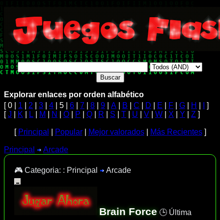
Explorar enlaces por orden alfabético
[ 0 |
1
|
2
|
3
|
4
| 5 |
6
|
7
|
8
|
9
|
A
|
B
|
C
|
D
|
E
|
F
|
G
|
H
|
I
]
[
J
|
K
|
L
|
M
|
N
|
O
|
P
|
Q
|
R
|
S
|
T
|
U
|
V
|
W
|
X
|
Y
|
Z
]
[
Principal
|
Popular
|
Mejor valorados
|
Más Recientes
]
Principal
Arcade
🎮 Categoria: :
Principal
Arcade
Brain Force
🕒 Última