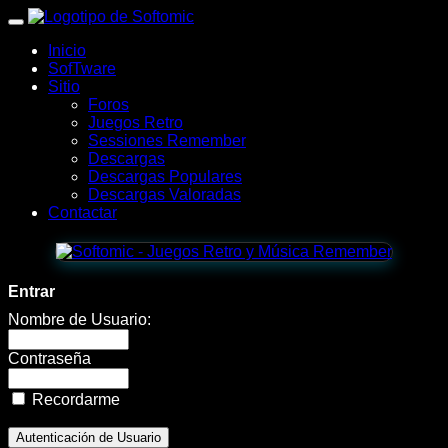
wWw.SofTomiC.org
Inicio
-
SofTware
Sitio
Zona
Foros
Juegos Retro
Gaming
Sessiones Remember
Descargas
&
Descargas Populares
Descargas Valoradas
Retro
Contactar
-
Brain
Entrar
Force
Nombre de Usuario:
Contraseña
Recordarme