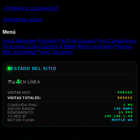
¿Perdiste tu contraseña?
¡Regístrate ahora!
Menú
Inicio
Mensajer Privados
Perfil de Usuario
Foro
Contáctenos
Descargas
Zona Gaming & Retro
Mejor valorados
Popular
Más Recientes
PaniC Sessions
ESTADO DEL SITIO
4
🧑‍💻
EN LÍNEA
VISITAS HOY:
000105
VISITAS TOTALES:
003613
CONEXIÓN PING:
1 MS
ANCHO BANDA:
100 MBPS
RENDIMIENTO:
29 FPS
TU RED IP:
192.168.1.40
MOTOR FLASH:
RUFFLE WA