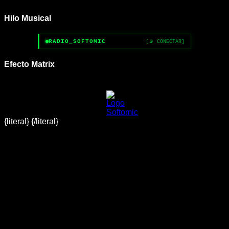
Hilo Musical
RADIO_SOFTOMIC
[📡 CONECTAR]
Efecto Matrix
{literal}
{/literal}