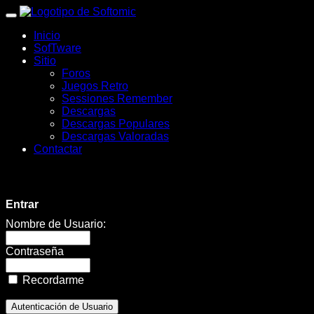
wWw.SofTomiC.org
Inicio
-
SofTware
Sitio
Zona
Foros
Juegos Retro
Gaming
Sessiones Remember
Descargas
&
Descargas Populares
Descargas Valoradas
Retro
Contactar
-
Super
Entrar
Mario
Nombre de Usuario:
63
Contraseña
🍄
Recordarme
✨