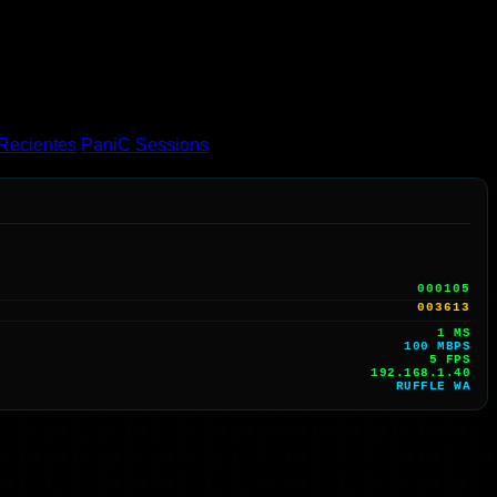
Recientes
PaniC Sessions
000105
003613
1 MS
100 MBPS
3 FPS
192.168.1.40
RUFFLE WA