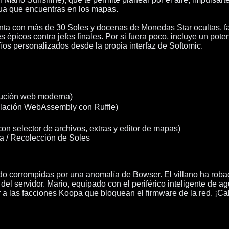
gua que encuentras en los mapas.
enta con más de 30 Soles y docenas de Monedas Star ocultas, fa
épicos contra jefes finales. Por si fuera poco, incluye un pote
os personalizados desde la propia interfaz de Softomic.
cución web moderna)
mulación WebAssembly con Ruffle)
on selector de archivos, extras y editor de mapas)
a / Recolección de Soles
ido corrompidas por una anomalía de Bowser. El villano ha roba
 del servidor. Mario, equipado con el periférico inteligente de 
 a las facciones Koopa que bloquean el firmware de la red. ¡Calib