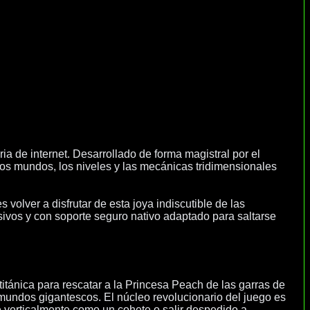
a de internet. Desarrollado de forma magistral por el
os mundos, los niveles y las mecánicas tridimensionales
lver a disfrutar de esta joya indiscutible de las
ivos y con soporte seguro nativo adaptado para saltarse
tánica para rescatar a la Princesa Peach de las garras de
n mundos gigantescos. El núcleo revolucionario del juego es
te verticalmente como un cohete o salir despedido a