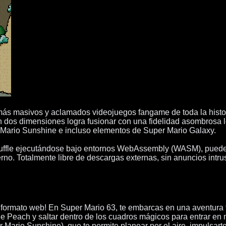
más masivos y aclamados videojuegos fangame de toda la histori
 dos dimensiones logra fusionar con una fidelidad asombrosa l
 Mario Sunshine e incluso elementos de Super Mario Galaxy.
uffle ejecutándose bajo entornos WebAssembly (WASM), puedes vo
o. Totalmente libre de descargas externas, sin anuncios intrus
ormato web! En Super Mario 63, te embarcas en una aventura ti
o de Peach y saltar dentro de los cuadros mágicos para entrar e
r Mario Sunshine), que te permite planear por el aire, impulsar