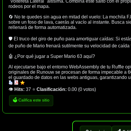
"Voltereta Lateral" altísima. Combina este salto con el pro
rodeos por el mapa.
🔄 No te quedes sin agua en mitad del vuelo: La mochila F.
sobre un foso de lava, caerás al vacío al instante. Busca 
rellenará de forma automatizada.
🛡️ El truco del giro de puño para amortiguar caídas: Si est
de puño de Mario frenará sutilmente su velocidad de caída v
🤖 ¿Por qué jugar a Super Mario 63 aquí?
Al ejecutarse bajo el entorno WebAssembly de tu Ruffle opti
originales de Runouw se procesan de forma impecable a 60 F
el guardado de datos en las webs antiguas, garantizando un
👁️
Hits:
37
⭐
Clasificación:
0.00
(
0 votos
)
🗳️ Califica este sitio