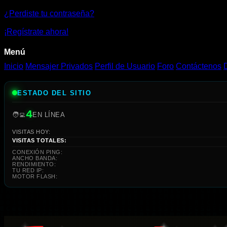
|
¿Perdiste tu contraseña?
Jugar
¡Regístrate ahora!
Gratis
Menú
Online
Inicio
Mensajer Privados
Perfil de Usuario
Foro
Contáctenos
ESTADO DEL SITIO
4
🧑‍💻
EN LÍNEA
VISITAS HOY:
VISITAS TOTALES:
CONEXIÓN PING:
ANCHO BANDA:
RENDIMIENTO:
TU RED IP:
MOTOR FLASH: