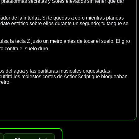
ar plataformas secretas y Soles elevados sin tener que dar
dor de la interfaz. Si te quedas a cero mientras planeas
édate estático sobre ellos durante un segundo; tu tanque se
sa la tecla Z justo un metro antes de tocar el suelo. El giro
o contra el suelo duro.
dos del agua y las partituras musicales orquestadas
ufrirá los molestos cortes de ActionScript que bloqueaban
etro.