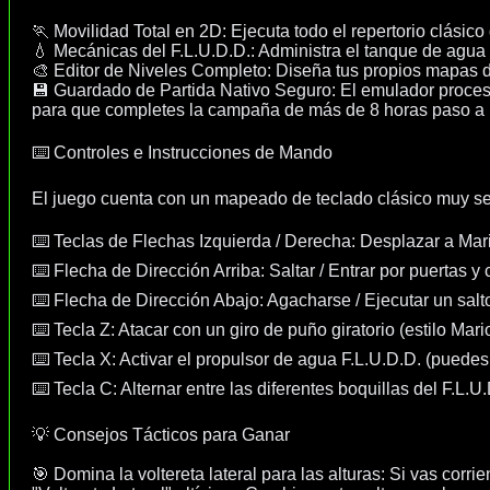
🏃 Movilidad Total en 2D: Ejecuta todo el repertorio clásico 
💧 Mecánicas del F.L.U.D.D.: Administra el tanque de agua d
🎨 Editor de Niveles Completo: Diseña tus propios mapas d
💾 Guardado de Partida Nativo Seguro: El emulador procesa
para que completes la campaña de más de 8 horas paso a 
⌨️ Controles e Instrucciones de Mando
El juego cuenta con un mapeado de teclado clásico muy sen
⌨️ Teclas de Flechas Izquierda / Derecha: Desplazar a Mari
⌨️ Flecha de Dirección Arriba: Saltar / Entrar por puertas y 
⌨️ Flecha de Dirección Abajo: Agacharse / Ejecutar un salto
⌨️ Tecla Z: Atacar con un giro de puño giratorio (estilo Mar
⌨️ Tecla X: Activar el propulsor de agua F.L.U.D.D. (puede
⌨️ Tecla C: Alternar entre las diferentes boquillas del F.L
💡 Consejos Tácticos para Ganar
🎯 Domina la voltereta lateral para las alturas: Si vas cor