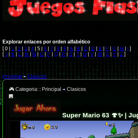
Explorar enlaces por orden alfabético
[ 0 |
1
|
2
|
3
|
4
| 5 |
6
|
7
|
8
|
9
|
A
|
B
|
C
|
D
|
E
|
F
|
G
|
H
|
I
]
[
J
|
K
|
L
|
M
|
N
|
O
|
P
|
Q
|
R
|
S
|
T
|
U
|
V
|
W
|
X
|
Y
|
Z
]
Principal
Clasicos
🎮 Categoria: :
Principal
Clasicos
Super Mario 63 🍄✨ | Ju