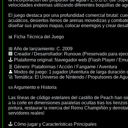
velocidades extremas utilizando diferentes boquillas de a
El juego destaca por una profundidad comercial brutal: cu
acuáticos, desiertos llenos de arenas movedizas y combates 
diseñar sus propios mapas, colocar enemigos y crear desafí
📊 Ficha Técnica del Juego
📅 Año de lanzamiento: C. 2009
🏢 Creador / Desarrollador: Runouw (Preservado para eje
🕹️ Plataforma original: Navegador web (Flash Player / E
🧬 Género: Plataformas / Acción / Fangame / Aventura
👤 Modos de juego: 1 jugador (Aventura de larga duración c
🚀 Temática: El Universo de Nintendo / Propulsores de Agu
📜 Argumento e Historia
Las líneas de código estelares del castillo de Peach han s
a la corte en dimensiones paralelas ocultas tras los lienzos
pintura, restaurar la inercia del Reino Champiñón y derrotar
servidores reales!
🕹️ Cómo jugar y Características Principales