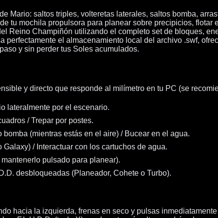
de Mario: saltos triples, volteretas laterales, saltos bomba, arras
e tu mochila propulsora para planear sobre precipicios, flotar 
el Reino Champiñón utilizando el completo set de bloques, ene
 perfectamente el almacenamiento local del archivo .swf, ofre
paso y sin perder tus Soles acumulados.
sible y directo que responde al milímetro en tu PC (se recomi
o lateralmente por el escenario.
cuadros / Trepar por postes.
 bomba (mientras estás en el aire) / Bucear en el agua.
io Galaxy) / Interactuar con los cartuchos de agua.
s mantenerlo pulsado para planear).
.U.D.D. desbloqueadas (Planeador, Cohete o Turbo).
riendo hacia la izquierda, frenas en seco y pulsas inmediatament