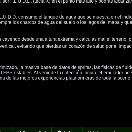
pulsor F.L.U.D.D. (tecla X) en el punto más alto y podrás alcanz
L.U.D.D. consume el tanque de agua que se muestra en el indica
siempre los charcos de agua del suelo o los lagos del mapa y qu
ás cayendo desde una altura extrema y calculas mal el terreno, pul
ertical, evitando que pierdas un corazón de salud por el impact
mizado, la masiva base de datos de sprites, las físicas de flui
PS estables. Al venir de tu colección limpia, el emulador no s
a de las mejores experiencias plataformeras de toda la scene r