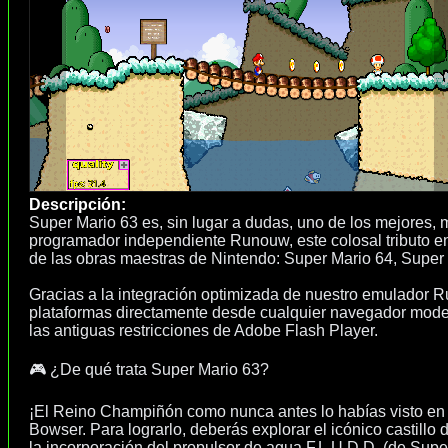
Descripción:
Super Mario 63 es, sin lugar a dudas, uno de los mejores, 
programador independiente Runouw, este colosal tributo en
de las obras maestras de Nintendo: Super Mario 64, Super
Gracias a la integración optimizada de nuestro emulador R
plataformas directamente desde cualquier navegador modern
las antiguas restricciones de Adobe Flash Player.
🎮 ¿De qué trata Super Mario 63?
¡El Reino Champiñón como nunca antes lo habías visto en f
Bowser. Para lograrlo, deberás explorar el icónico castill
la incorporación del propulsor de agua F.L.U.D.D. (de Supe