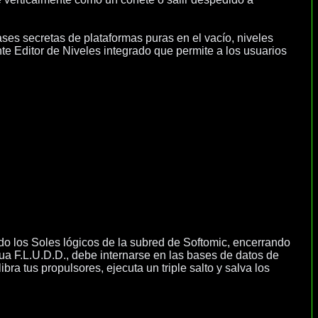
ses secretas de plataformas puras en el vacío, niveles
nte Editor de Niveles integrado que permite a los usuarios
do los Soles lógicos de la subred de Softomic, encerrando
agua F.L.U.D.D., debe internarse en las bases de datos de
ra tus propulsores, ejecuta un triple salto y salva los