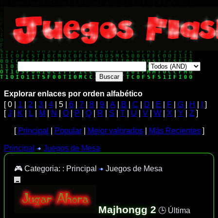
Explorar enlaces por orden alfabético
[ 0 |
1
|
2
|
3
|
4
| 5 |
6
|
7
|
8
|
9
|
A
|
B
|
C
|
D
|
E
|
F
|
G
|
H
|
I
]
[
J
|
K
|
L
|
M
|
N
|
O
|
P
|
Q
|
R
|
S
|
T
|
U
|
V
|
W
|
X
|
Y
|
Z
]
[
Principal
|
Popular
|
Mejor valorados
|
Más Recientes
]
Principal
Juegos de Mesa
🎮 Categoria: :
Principal
Juegos de Mesa
Majhongg 2
🕒 Última