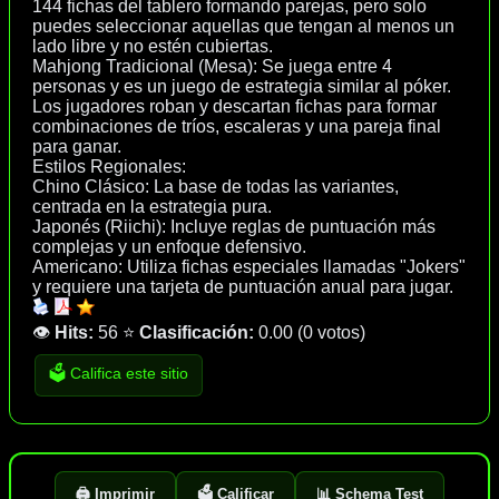
144 fichas del tablero formando parejas, pero solo
puedes seleccionar aquellas que tengan al menos un
lado libre y no estén cubiertas.
Mahjong Tradicional (Mesa): Se juega entre 4
personas y es un juego de estrategia similar al póker.
Los jugadores roban y descartan fichas para formar
combinaciones de tríos, escaleras y una pareja final
para ganar.
Estilos Regionales:
Chino Clásico: La base de todas las variantes,
centrada en la estrategia pura.
Japonés (Riichi): Incluye reglas de puntuación más
complejas y un enfoque defensivo.
Americano: Utiliza fichas especiales llamadas "Jokers"
y requiere una tarjeta de puntuación anual para jugar.
👁️
Hits:
56
⭐
Clasificación:
0.00
(
0 votos
)
🗳️ Califica este sitio
🖨️ Imprimir
🗳️ Calificar
📊 Schema Test