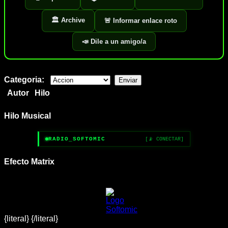
🏛️ Archive
🚨 Informar enlace roto
📣 Dile a un amigo/a
Categoria:
Autor
Hilo
Hilo Musical
RADIO_SOFTOMIC
[📡 CONECTAR]
Efecto Matrix
{literal}
{/literal}