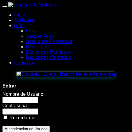
wWw.SofTomiC.org
Inicio
-
SofTware
Sitio
Zona
Foros
Juegos Retro
Gaming
Sessiones Remember
Descargas
&
Descargas Populares
Descargas Valoradas
Retro
Contactar
-
Majhongg
Entrar
2
Nombre de Usuario:
Contraseña
Recordarme