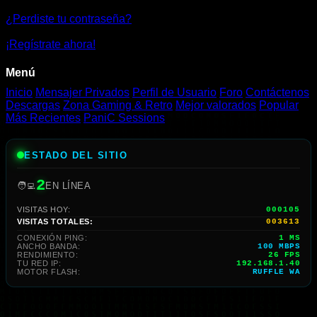
¿Perdiste tu contraseña?
¡Regístrate ahora!
Menú
Inicio
Mensajer Privados
Perfil de Usuario
Foro
Contáctenos
Descargas
Zona Gaming & Retro
Mejor valorados
Popular
Más Recientes
PaniC Sessions
ESTADO DEL SITIO
2
🧑‍💻
EN LÍNEA
VISITAS HOY:
000105
VISITAS TOTALES:
003613
CONEXIÓN PING:
1 MS
ANCHO BANDA:
100 MBPS
RENDIMIENTO:
22 FPS
TU RED IP:
192.168.1.40
MOTOR FLASH:
RUFFLE WA