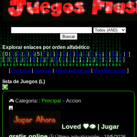
Explorar enlaces por orden alfabético
[ 0 |
1
|
2
|
3
|
4
| 5 |
6
|
7
|
8
|
9
|
A
|
B
|
C
|
D
|
E
|
F
|
G
|
H
|
I
]
[
J
|
K
|
L
|
M
|
N
|
O
|
P
|
Q
|
R
|
S
|
T
|
U
|
V
|
W
|
X
|
Y
|
Z
]
[
Principal
|
Popular
|
Mejor valorados
|
Más Recientes
]
lista de Juegos (L)
🎮 Categoria: :
Principal
Accion
Loved 🖤👁️ | Jugar
gratis online
🕒 Última actualización: :
19/5/2026