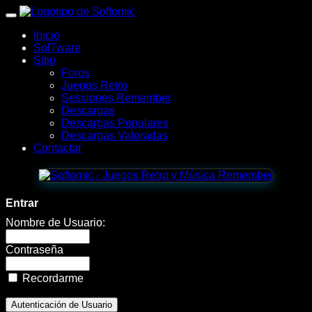
wWw.SofTomiC.org
Inicio
-
SofTware
Sitio
Zona
Foros
Juegos Retro
Gaming
Sessiones Remember
Descargas
&
Descargas Populares
Descargas Valoradas
Retro
Contactar
-
lista
Entrar
de
Nombre de Usuario:
Juegos
Contraseña
(L)
Recordarme