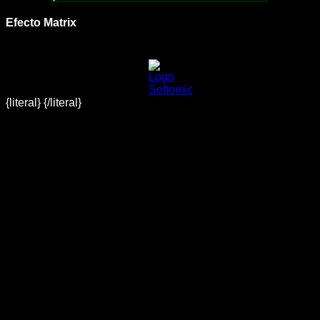
Efecto Matrix
{literal}
{/literal}