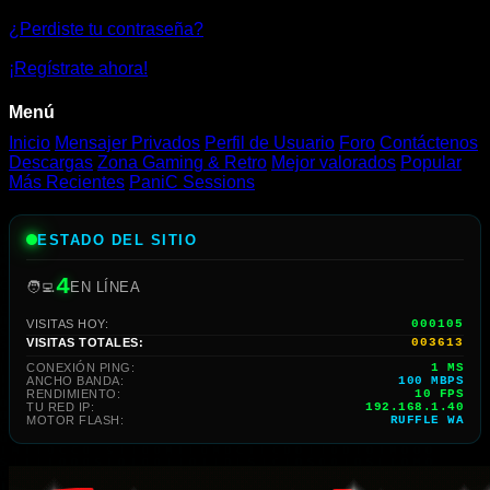
¿Perdiste tu contraseña?
¡Regístrate ahora!
Menú
Inicio
Mensajer Privados
Perfil de Usuario
Foro
Contáctenos
Descargas
Zona Gaming & Retro
Mejor valorados
Popular
Más Recientes
PaniC Sessions
ESTADO DEL SITIO
4
🧑‍💻
EN LÍNEA
VISITAS HOY:
000105
VISITAS TOTALES:
003613
CONEXIÓN PING:
1 MS
ANCHO BANDA:
100 MBPS
RENDIMIENTO:
10 FPS
TU RED IP:
192.168.1.40
MOTOR FLASH:
RUFFLE WA