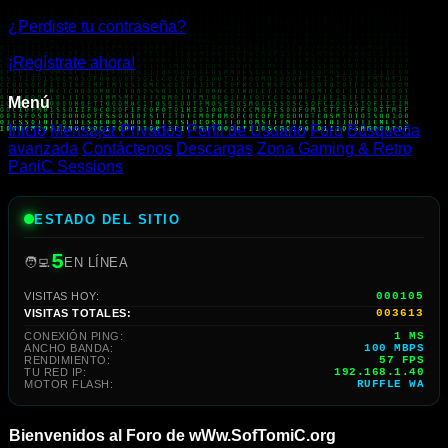
¿Perdiste tu contraseña?
¡Regístrate ahora!
Menú
Inicio
Mensajer Privados
Perfil de Usuario
Foro
Búsqueda
avanzada
Contáctenos
Descargas
Zona Gaming & Retro
PaniC Sessions
ESTADO DEL SITIO
5
🧑‍💻
EN LÍNEA
VISITAS HOY:
000105
VISITAS TOTALES:
003613
CONEXIÓN PING:
1 MS
ANCHO BANDA:
100 MBPS
RENDIMIENTO:
47 FPS
TU RED IP:
192.168.1.40
MOTOR FLASH:
RUFFLE WA
Bienvenidos al Foro de wWw.SofTomiC.org