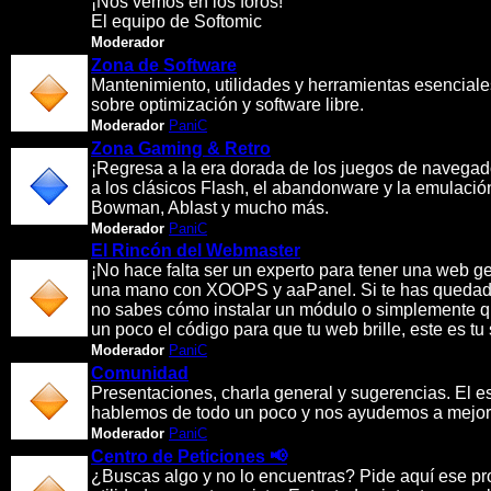
¡Nos vemos en los foros!
El equipo de Softomic
Moderador
Zona de Software
Mantenimiento, utilidades y herramientas esenciale
sobre optimización y software libre.
Moderador
PaniC
Zona Gaming & Retro
¡Regresa a la era dorada de los juegos de navega
a los clásicos Flash, el abandonware y la emulació
Bowman, Ablast y mucho más.
Moderador
PaniC
El Rincón del Webmaster
¡No hace falta ser un experto para tener una web g
una mano con XOOPS y aaPanel. Si te has quedado
no sabes cómo instalar un módulo o simplemente qu
un poco el código para que tu web brille, este es tu s
Moderador
PaniC
Comunidad
Presentaciones, charla general y sugerencias. El e
hablemos de todo un poco y nos ayudemos a mejor
Moderador
PaniC
Centro de Peticiones 📢
¿Buscas algo y no lo encuentras? Pide aquí ese pr