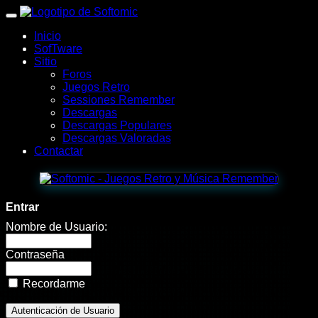
wWw.SofTomiC.org
Inicio
-
SofTware
Sitio
Foro
Foros
Juegos Retro
Sessiones Remember
Descargas
Descargas Populares
Descargas Valoradas
Contactar
Entrar
Nombre de Usuario:
Contraseña
Recordarme