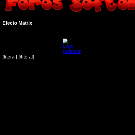
Efecto Matrix
{literal}
{/literal}