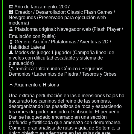
📅 Año de lanzamiento: 2007
🏢 Creador / Desarrollador: Classic Flash Games /
Newgrounds (Preservado para ejecución web
moderna)
🕹️ Plataforma original: Navegador web (Flash Player /
Emulación con Ruffle)
🧬 Género: Acción / Plataformas / Aventuras 2D /
Habilidad Lateral
👤 Modos de juego: 1 jugador (Campaña lineal de
niveles con dificultad escalable y sistema de
puntuación)
🚀 Temática: Inframundo Cómico / Pequeños
Demonios / Laberintos de Piedra / Tesoros y Orbes
📜 Argumento e Historia
Una extraña perturbación en las dimensiones bajas ha
fracturado los caminos del reino de las sombras,
desorganizando los pasadizos de roca y esparciendo
los orbes de poder por todo el subsuelo. El pequeño
Dan se ha quedado encerrado en una sección
profunda y fortificada que amenaza con derrumbarse.
Como el gran analista de rutas y guía de Softomic, tu
único objetivo es adentrarte en las salas de este