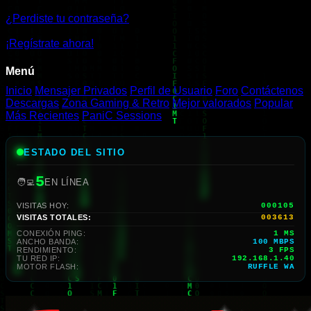
¿Perdiste tu contraseña?
¡Regístrate ahora!
Menú
Inicio
Mensajer Privados
Perfil de Usuario
Foro
Contáctenos
Descargas
Zona Gaming & Retro
Mejor valorados
Popular
Más Recientes
PaniC Sessions
ESTADO DEL SITIO
5
🧑‍💻
EN LÍNEA
VISITAS HOY:
000105
VISITAS TOTALES:
003613
CONEXIÓN PING:
1 MS
ANCHO BANDA:
100 MBPS
RENDIMIENTO:
3 FPS
TU RED IP:
192.168.1.40
MOTOR FLASH:
RUFFLE WA