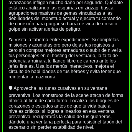
avanzados infligen mucho daño por segundo. Quédate
estático analizando las esquinas en zigzag, busca
agrupaciones masivas de gemas vinculadas a las
debilidades del monstruo actual y ejecuta tu comando
de conexión para purgar su barra de vida de un solo
golpe sin activar alertas de peligro.
🔄 Visita la taberna entre expediciones: Si completas
misiones y acumulas oro pero dejas tus registros a
cero sin comprar mejores armaduras o subir de nivel a
tus personajes en el hosting del vestuario, la falta de
potencia arruinará tu flanco libre de carrera ante los
jefes finales. Usa los menús interactivos, mejora el
circuito de habilidades de tus héroes y evita tener que
reintentar la mazmorra.
🛡️ Aprovecha las runas curativas en su ventana
preventiva: Los monstruos de la scene atacan de forma
rítmica al final de cada turno. Localiza los bloques de
corazones o escudos antes de que tu vida baje a
niveles críticos; si logras alinearlos en esa ventana
preventiva, recuperarás la salud de tus guerreros,
dándote una ventana perfecta para resistir el tapón del
escenario sin perder estabilidad de nivel.