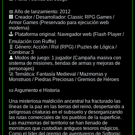
📅 Año de lanzamiento: 2012
🏢 Creador / Desarrollador: Classic RPG Games /
Armor Games (Preservado para ejecución web
moderna)
🕹️ Plataforma original: Navegador web (Flash Player /
Emulación con Ruffle)
🧬 Género: Acción / Rol (RPG) / Puzles de Lógica /
Combinar 3
👤 Modos de juego: 1 jugador (Campaña masiva con
sistema de misiones, tiendas de armas y mejoras de
personajes)
🚀 Temática: Fantasía Medieval / Mazmorras y
Monstruos / Piedras Preciosas / Gremios de Héroes
📜 Argumento e Historia
Una misteriosa maldición ancestral ha fracturado las
líneas de la paz en las tierras del reino, despertando a
peligrosas criaturas en el subsuelo y desorganizando
las rutas comerciales de los pueblos de la superficie.
Las mazmorras del territorio se han llenado de
monstruos que custodian antiguos tesoros mágicos.
Como el líder del gremio de aventureros de Softomic,