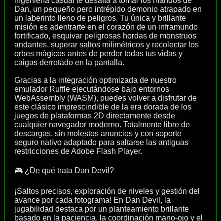
ingeniería casual te desafía a tomar los mandos de
Dan, un pequeño pero intrépido demonio atrapado en
un laberinto lleno de peligros. Tu única y brillante
misión es adentrarte en el corazón de un inframundo
fortificado, esquivar peligrosas hordas de monstruos
andantes, superar saltos milimétricos y recolectar los
orbes mágicos antes de perder todas tus vidas y
caigas derrotado en la pantalla.
Gracias a la integración optimizada de nuestro
emulador Ruffle ejecutándose bajo entornos
WebAssembly (WASM), puedes volver a disfrutar de
este clásico imprescindible de la era dorada de los
juegos de plataformas 2D directamente desde
cualquier navegador moderno. Totalmente libre de
descargas, sin molestos anuncios y con soporte
seguro nativo adaptado para saltarse las antiguas
restricciones de Adobe Flash Player.
🎮 ¿De qué trata Dan Devil?
¡Saltos precisos, exploración de niveles y gestión del
avance por cada fotograma! En Dan Devil, la
jugabilidad destaca por un planteamiento brillante
basado en la paciencia, la coordinación mano-ojo y el