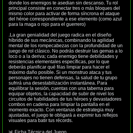
donde los enemigos te asedian sin descanso. Tu rol
principal consiste en conectar tres o más bloques del
mismo color para activar de forma síncrona el ataque
del héroe correspondiente a ese elemento (como azul
para la maga o rojo para el guerrero)
.La gran genialidad del juego radica en el diseño
híbrido de sus mecánicas, combinando la agilidad
mental de los rompecabezas con la profundidad de un
juego de rol clásico. No podrás destruir las gemas a lo
loco o a la deriva; cada enemigo tiene debilidades y
resistencias elementales específicas, por lo que
deberás planificar qué filas limpiar para hacer el
máximo daño posible. Si un monstruo ataca y tus
personajes no tienen defensas, la salud de tu grupo
sufrirá una desestabilización instantánea. Para
equilibrar la sesión, cuentas con una taberna para
equipar objetos, la capacidad de subir de nivel los
circuitos de habilidades de tus héroes y devastadores
combos en cadena para limpiar la pantalla en el
momento exacto. Con ventanas de estrategia muy
ajustadas, el juego te obligará a exprimir tus reflejos
visuales para batir tus récords.
📊 Ficha Técnica del Juego