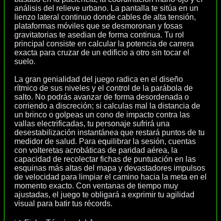
análisis del relieve urbano. La pantalla te sitúa en un
lienzo lateral continuo donde cables de alta tensión,
plataformas móviles que se desmoronan y fosas
gravitatorias te asedian de forma continua. Tu rol
principal consiste en calcular la potencia de carrera
exacta para cruzar de un edificio a otro sin tocar el
suelo.
La gran genialidad del juego radica en el diseño
rítmico de sus niveles y el control de la parábola de
salto. No podrás avanzar de forma desordenada o
corriendo a discreción; si calculas mal la distancia de
un brinco o golpeas un cono de impacto contra las
vallas electrificadas, tu personaje sufrirá una
desestabilización instantánea que restará puntos de tu
medidor de salud. Para equilibrar la sesión, cuentas
con volteretas acrobáticas de paridad aérea, la
capacidad de recolectar fichas de puntuación en las
esquinas más altas del mapa y devastadores impulsos
de velocidad para limpiar el camino hacia la meta en el
momento exacto. Con ventanas de tiempo muy
ajustadas, el juego te obligará a exprimir tu agilidad
visual para batir tus récords.