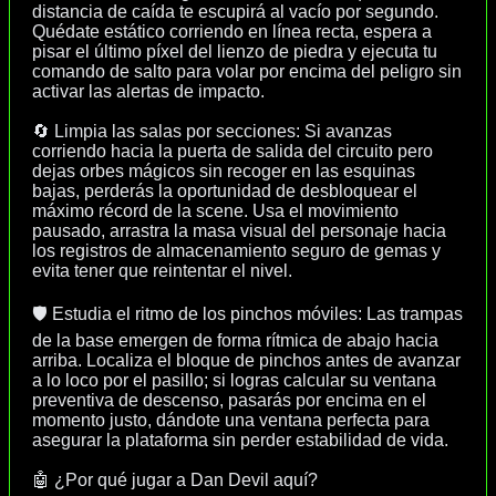
distancia de caída te escupirá al vacío por segundo.
Quédate estático corriendo en línea recta, espera a
pisar el último píxel del lienzo de piedra y ejecuta tu
comando de salto para volar por encima del peligro sin
activar las alertas de impacto.
🔄 Limpia las salas por secciones: Si avanzas
corriendo hacia la puerta de salida del circuito pero
dejas orbes mágicos sin recoger en las esquinas
bajas, perderás la oportunidad de desbloquear el
máximo récord de la scene. Usa el movimiento
pausado, arrastra la masa visual del personaje hacia
los registros de almacenamiento seguro de gemas y
evita tener que reintentar el nivel.
🛡️ Estudia el ritmo de los pinchos móviles: Las trampas
de la base emergen de forma rítmica de abajo hacia
arriba. Localiza el bloque de pinchos antes de avanzar
a lo loco por el pasillo; si logras calcular su ventana
preventiva de descenso, pasarás por encima en el
momento justo, dándote una ventana perfecta para
asegurar la plataforma sin perder estabilidad de vida.
🤖 ¿Por qué jugar a Dan Devil aquí?