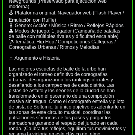
Newgrounds (Preservado para ejecución web
moderna)
🕹️ Plataforma original: Navegador web (Flash Player /
Emulación con Ruffle)
🧬 Género: Acción / Música / Ritmo / Reflejos Rápidos
👤 Modos de juego: 1 jugador (Campaña de batallas
de baile con múltiples rivales y dificultad escalable)
🚀 Temática: Hip Hop / Competiciones Callejeras /
Coreografías Urbanas / Ritmos y Melodías
📜 Argumento e Historia
Las mejores escuelas de baile de la urbe han
organizado el torneo definitivo de coreografías
urbanas, desorganizando los rankings oficiales y
desafiando a los campeones de cada distrito. Las
pistas de asfalto y los neones de la ciudad se han
transformado en el escenario de una competición
masiva sin tregua. Como el coreógrafo estrella y piloto
de pista de Softomic, tu único objetivo es adentrarte en
las zonas de este circuito musical, coordinar las
pulsaciones síncronas de tus pasos y purgar los
marcadores ganando el respeto del jurado en cada
ronda. ¡Calibra tus reflejos, equilibra tus movimientos y
reclama la victoria en este clásico del ritmo!