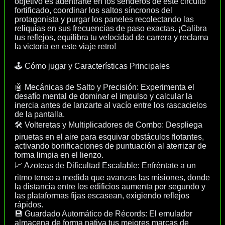
objetivo es adentrarte en los senderos de este circuito
fortificado, coordinar los saltos síncronos del
protagonista y purgar los paneles recolectando las
reliquias en sus frecuencias de paso exactas. ¡Calibra
tus reflejos, equilibra tu velocidad de carrera y reclama
la victoria en este viaje retro!
🕹️ Cómo jugar y Características Principales
🤖 Mecánicas de Salto y Precisión: Experimenta el
desafío mental de dominar el impulso y calcular la
inercia antes de lanzarte al vacío entre los rascacielos
de la pantalla.
🛠️ Volteretas y Multiplicadores de Combo: Despliega
piruetas en el aire para esquivar obstáculos flotantes,
activando bonificaciones de puntuación al aterrizar de
forma limpia en el lienzo.
📈 Azoteas de Dificultad Escalable: Enfréntate a un
ritmo tenso a medida que avanzas las misiones, donde
la distancia entre los edificios aumenta por segundo y
las plataformas fijas escasean, exigiendo reflejos
rápidos.
💾 Guardado Automático de Récords: El emulador
almacena de forma nativa tus mejores marcas de