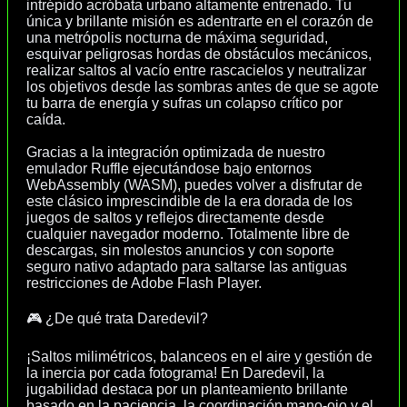
intrépido acróbata urbano altamente entrenado. Tu
única y brillante misión es adentrarte en el corazón de
una metrópolis nocturna de máxima seguridad,
esquivar peligrosas hordas de obstáculos mecánicos,
realizar saltos al vacío entre rascacielos y neutralizar
los objetivos desde las sombras antes de que se agote
tu barra de energía y sufras un colapso crítico por
caída.
Gracias a la integración optimizada de nuestro
emulador Ruffle ejecutándose bajo entornos
WebAssembly (WASM), puedes volver a disfrutar de
este clásico imprescindible de la era dorada de los
juegos de saltos y reflejos directamente desde
cualquier navegador moderno. Totalmente libre de
descargas, sin molestos anuncios y con soporte
seguro nativo adaptado para saltarse las antiguas
restricciones de Adobe Flash Player.
🎮 ¿De qué trata Daredevil?
¡Saltos milimétricos, balanceos en el aire y gestión de
la inercia por cada fotograma! En Daredevil, la
jugabilidad destaca por un planteamiento brillante
basado en la paciencia, la coordinación mano-ojo y el