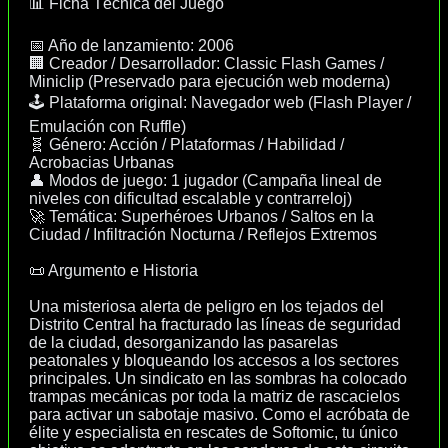
📊 Ficha Técnica del Juego
📅 Año de lanzamiento: 2006
🏢 Creador / Desarrollador: Classic Flash Games /
Miniclip (Preservado para ejecución web moderna)
🕹️ Plataforma original: Navegador web (Flash Player /
Emulación con Ruffle)
🧬 Género: Acción / Plataformas / Habilidad /
Acrobacias Urbanas
👤 Modos de juego: 1 jugador (Campaña lineal de
niveles con dificultad escalable y contrarreloj)
🚀 Temática: Superhéroes Urbanos / Saltos en la
Ciudad / Infiltración Nocturna / Reflejos Extremos
📜 Argumento e Historia
Una misteriosa alerta de peligro en los tejados del
Distrito Central ha fracturado las líneas de seguridad
de la ciudad, desorganizando las pasarelas
peatonales y bloqueando los accesos a los sectores
principales. Un sindicato en las sombras ha colocado
trampas mecánicas por toda la matriz de rascacielos
para activar un sabotaje masivo. Como el acróbata de
élite y especialista en rescates de Softomic, tu único