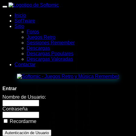
wWw.SofTomiC.org
Inicio
-
SofTware
Sitio
Zona
Foros
Juegos Retro
Gaming
Sessiones Remember
Descargas
&
Descargas Populares
Descargas Valoradas
Retro
Contactar
-
lista
Entrar
de
Nombre de Usuario:
Juegos
Contraseña
(D)
Recordarme