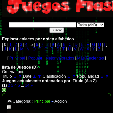
Explorar enlaces por orden alfabético
[ 0 |
1
|
2
|
3
|
4
| 5 |
6
|
7
|
8
|
9
|
A
|
B
|
C
|
D
|
E
|
F
|
G
|
H
|
I
]
[
J
|
K
|
L
|
M
|
N
|
O
|
P
|
Q
|
R
|
S
|
T
|
U
|
V
|
W
|
X
|
Y
|
Z
]
[
Principal
|
Popular
|
Mejor valorados
|
Más Recientes
]
lista de Juegos (D)
Ordenar por::
Titulo
🔼
🔽
Date
🔼
🔽
Clasificación
🔼
🔽
Popularidad
🔼
🔽
Juegos actualmente ordenados por: Titulo (A a Z)
(1)
2
3
4
5
...
14
»
🎮 Categoria: :
Principal
Accion