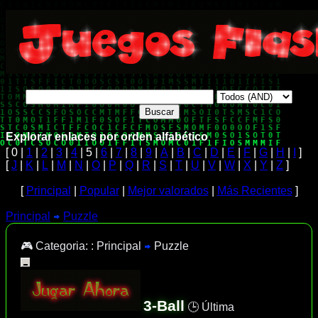
Explorar enlaces por orden alfabético
[ 0 |
1
|
2
|
3
|
4
| 5 |
6
|
7
|
8
|
9
|
A
|
B
|
C
|
D
|
E
|
F
|
G
|
H
|
I
]
[
J
|
K
|
L
|
M
|
N
|
O
|
P
|
Q
|
R
|
S
|
T
|
U
|
V
|
W
|
X
|
Y
|
Z
]
[
Principal
|
Popular
|
Mejor valorados
|
Más Recientes
]
Principal
Puzzle
🎮 Categoria: :
Principal
Puzzle
3-Ball
🕒 Última