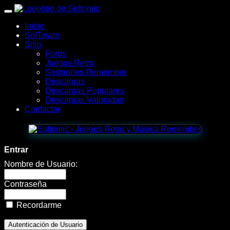
wWw.SofTomiC.org
Inicio
-
SofTware
Sitio
Zona
Foros
Juegos Retro
Gaming
Sessiones Remember
Descargas
&
Descargas Populares
Descargas Valoradas
Retro
Contactar
-
3-
Entrar
Ball
Nombre de Usuario:
Contraseña
Recordarme