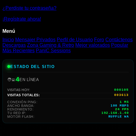
¿Perdiste tu contraseña?
¡Regístrate ahora!
Menú
Inicio
Mensajer Privados
Perfil de Usuario
Foro
Contáctenos
Descargas
Zona Gaming & Retro
Mejor valorados
Popular
Más Recientes
PaniC Sessions
ESTADO DEL SITIO
4
🧑‍💻
EN LÍNEA
VISITAS HOY:
000105
VISITAS TOTALES:
003613
CONEXIÓN PING:
1 MS
ANCHO BANDA:
100 MBPS
RENDIMIENTO:
25 FPS
TU RED IP:
192.168.1.40
MOTOR FLASH:
RUFFLE WA