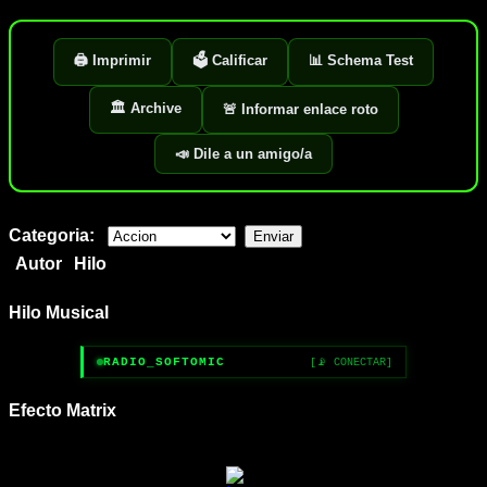
🖨️ Imprimir
🗳️ Calificar
📊 Schema Test
🏛️ Archive
🚨 Informar enlace roto
📣 Dile a un amigo/a
Categoria:
Autor
Hilo
Hilo Musical
RADIO_SOFTOMIC
[📡 CONECTAR]
Efecto Matrix