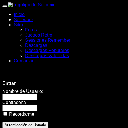
wWw.SofTomiC.org
Inicio
-
SofTware
Sitio
Zona
Foros
Juegos Retro
Gaming
Sessiones Remember
Descargas
&
Descargas Populares
Descargas Valoradas
Retro
Contactar
-
Pokémon
Entrar
Tower
Nombre de Usuario:
Defense
Contraseña
2
Recordarme