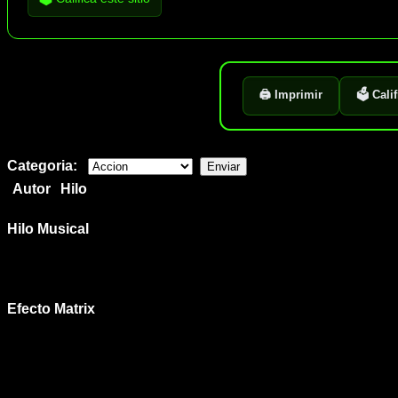
🖨️ Imprimir
🗳️ Cali
Categoria:
Autor
Hilo
Hilo Musical
Efecto Matrix