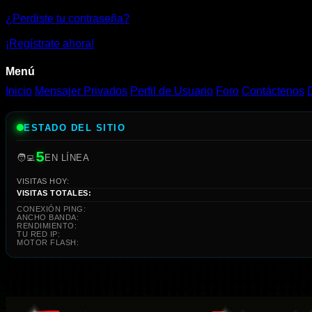
¿Perdiste tu contraseña?
¡Regístrate ahora!
Menú
Inicio
Mensajer Privados
Perfil de Usuario
Foro
Contáctenos
ESTADO DEL SITIO
5
🧑‍💻
EN LÍNEA
VISITAS HOY:
VISITAS TOTALES:
CONEXIÓN PING:
ANCHO BANDA:
RENDIMIENTO:
TU RED IP:
MOTOR FLASH: