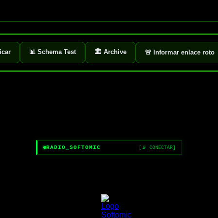
ficar
📊 Schema Test
🏛️ Archive
🚨 Informar enlace roto
RADIO_SOFTOMIC
[📡 CONECTAR]