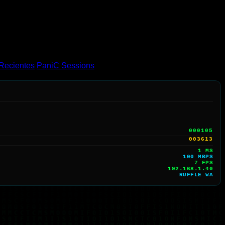
Recientes
PaniC Sessions
000105
003613
1 MS
100 MBPS
6 FPS
192.168.1.40
RUFFLE WA