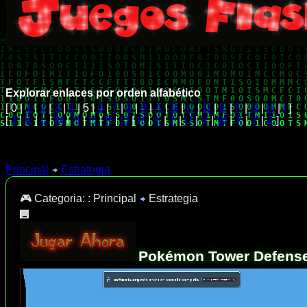
Explorar enlaces por orden alfabético
[ 0 |
1
|
2
|
3
|
4
| 5 |
6
|
7
|
8
|
9
|
A
|
B
|
C
|
D
|
E
|
F
|
G
|
H
|
I
]
[
J
|
K
|
L
|
M
|
N
|
O
|
P
|
Q
|
R
|
S
|
T
|
U
|
V
|
W
|
X
|
Y
|
Z
]
Principal
Estrategia
🎮 Categoria: :
Principal
Estrategia
Pokémon Tower Defense