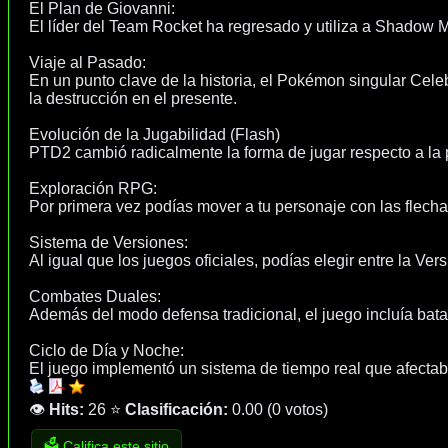
El Plan de Giovanni:
El líder del Team Rocket ha regresado y utiliza a Shadow 
Viaje al Pasado:
En un punto clave de la historia, el Pokémon singular Celeb
la destrucción en el presente.
Evolución de la Jugabilidad (Flash)
PTD2 cambió radicalmente la forma de jugar respecto a la 
Exploración RPG:
Por primera vez podías mover a tu personaje con las flecha
Sistema de Versiones:
Al igual que los juegos oficiales, podías elegir entre la V
Combates Duales:
Además del modo defensa tradicional, el juego incluía bat
Ciclo de Día y Noche:
El juego implementó un sistema de tiempo real que afecta
👁️
Hits:
26
⭐
Clasificación:
0.00
(
0 votos
)
🗳️ Califica este sitio