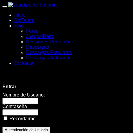
wWw.SofTomiC.org
Inicio
-
SofTware
Sitio
Zona
Foros
Juegos Retro
Gaming
Sessiones Remember
Descargas
&
Descargas Populares
Descargas Valoradas
Retro
Contactar
-
Armada
Entrar
Assault
Nombre de Usuario:
I
Contraseña
🚀
Recordarme