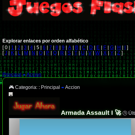
Explorar enlaces por orden alfabético
[ 0 |
1
|
2
|
3
|
4
| 5 |
6
|
7
|
8
|
9
|
A
|
B
|
C
|
D
|
E
|
F
|
G
|
H
|
I
]
[
J
|
K
|
L
|
M
|
N
|
O
|
P
|
Q
|
R
|
S
|
T
|
U
|
V
|
W
|
X
|
Y
|
Z
]
Principal
Accion
🎮 Categoria: :
Principal
Accion
Armada Assault I 🚀
🕒 Últ