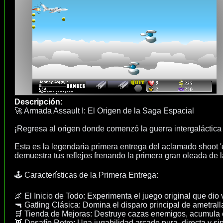
Descripción:
🚀 Armada Assault I: El Origen de la Saga Espacial
¡Regresa al origen donde comenzó la guerra intergaláctica
Esta es la legendaria primera entrega del aclamado shoot '
demuestra tus reflejos frenando la primera gran oleada de l
🕹️ Características de la Primera Entrega:
🌌 El Inicio de Todo: Experimenta el juego original que di
🔫 Gatling Clásica: Domina el disparo principal de ametral
🛒 Tienda de Mejoras: Destruye cazas enemigos, acumula cr
👾 Desafío Retro: Una jugabilidad arcade pura, directa y s