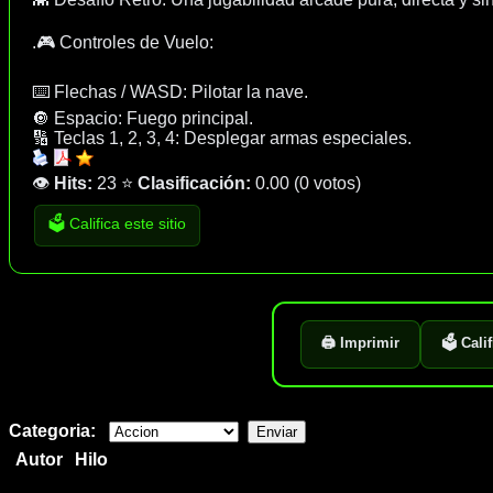
.🎮 Controles de Vuelo:
⌨️ Flechas / WASD: Pilotar la nave.
🔘 Espacio: Fuego principal.
🔢 Teclas 1, 2, 3, 4: Desplegar armas especiales.
👁️
Hits:
23
⭐
Clasificación:
0.00
(
0 votos
)
🗳️ Califica este sitio
🖨️ Imprimir
🗳️ Cali
Categoria:
Autor
Hilo