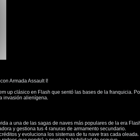
 con Armada Assault I!
em up clásico en Flash que sentó las bases de la franquicia. Po
a invasión alienígena.
o vida a una de las sagas de naves más populares de la era Flas
ladora y gestiona tus 4 ranuras de armamento secundario.
éditos y evoluciona los sistemas de tu nave tras cada oleada.
in rodeos que pondrá a prueba tu habilidad de esquive