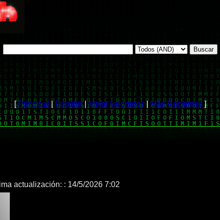
[
Principal
|
Popular
|
Mejor valorados
|
Más Recientes
]
ima actualización: :
14/5/2026 7:02