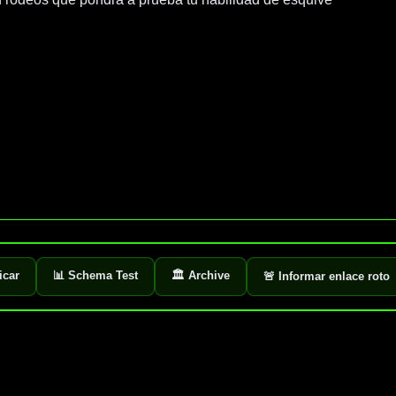
ficar
📊 Schema Test
🏛️ Archive
🚨 Informar enlace roto