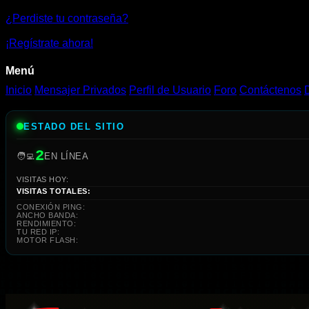
¿Perdiste tu contraseña?
¡Regístrate ahora!
Menú
Inicio
Mensajer Privados
Perfil de Usuario
Foro
Contáctenos
ESTADO DEL SITIO
2
🧑‍💻
EN LÍNEA
VISITAS HOY:
VISITAS TOTALES:
CONEXIÓN PING:
ANCHO BANDA:
RENDIMIENTO:
TU RED IP:
MOTOR FLASH: