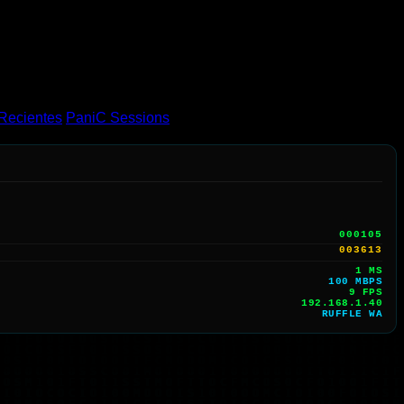
Recientes
PaniC Sessions
000105
003613
1 MS
100 MBPS
8 FPS
192.168.1.40
RUFFLE WA