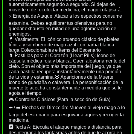
automáticamente segundo a segundo. Si dejas de
moverte o de recolectar medicina, el mago colapsará.
⚡ Energía de Ataque: Atacar a los espectros consume
estamina. Debes equilibrar tus ofensivas para no
quedar exhausto en mitad de una aglomeración de
enemigos.
🧙 Vestimenta: El icónico atuendo clásico de píxeles:
túnica y sombrero de mago azul con barba blanca
larga.Coleccionables e Ítems del Escenario
💊 Pastillas para el Corazón (Heart Pills): Icono de
cápsula médica roja y blanca. Caen aleatoriamente del
cielo. Son el objeto más importante del juego, ya que
cada pastilla recupera instantáneamente una porción
de tu vida y estamina.💀 Apariciones de la Muerte:
Icono de guadaña o calavera. La personificación de la
muerte te acecha constantemente a medida que se te
agota el tiempo.
🎮 Controles Clásicos (Para la sección de Guía)
⬅️ / ➡️ Flechas de Dirección: Mueven al viejo mago a lo
largo del escenario para esquivar ataques y recoger la
medicina.
🅰️ Tecla A: Ejecuta el ataque mágico a distancia para
desintegrar a los fantasmas antes de que te acorralen.