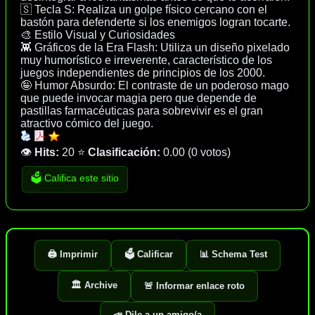
🇸 Tecla S: Realiza un golpe físico cercano con el
bastón para defenderte si los enemigos logran tocarte.
🎨 Estilo Visual y Curiosidades
👾 Gráficos de la Era Flash: Utiliza un diseño pixelado
muy humorístico e irreverente, característico de los
juegos independientes de principios de los 2000.
🤪 Humor Absurdo: El contraste de un poderoso mago
que puede invocar magia pero que depende de
pastillas farmacéuticas para sobrevivir es el gran
atractivo cómico del juego.
👁️
Hits:
20
⭐
Clasificación:
0.00
(
0 votos
)
🗳️ Califica este sitio
🖨️ Imprimir
🗳️ Calificar
📊 Schema Test
🏛️ Archive
🚨 Informar enlace roto
📣 Dile a un amigo/a