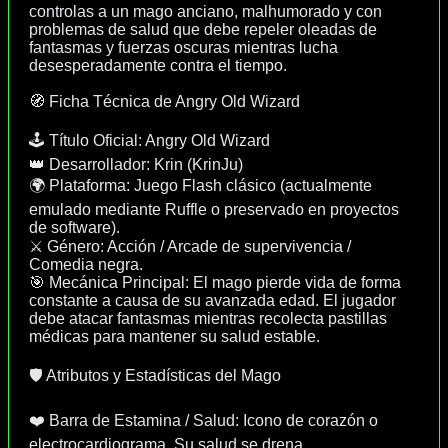
controlas a un mago anciano, malhumorado y con
problemas de salud que debe repeler oleadas de
fantasmas y fuerzas oscuras mientras lucha
desesperadamente contra el tiempo.
🧭 Ficha Técnica de Angry Old Wizard
🕹️ Título Oficial: Angry Old Wizard
👑 Desarrollador: Krin (KrinJu)
🌍 Plataforma: Juego Flash clásico (actualmente
emulado mediante Ruffle o preservado en proyectos
de software).
⚔️ Género: Acción / Arcade de supervivencia /
Comedia negra.
🎯 Mecánica Principal: El mago pierde vida de forma
constante a causa de su avanzada edad. El jugador
debe atacar fantasmas mientras recolecta pastillas
médicas para mantener su salud estable.
🛡️ Atributos y Estadísticas del Mago
❤️ Barra de Estamina / Salud: Icono de corazón o
electrocardiograma. Su salud se drena