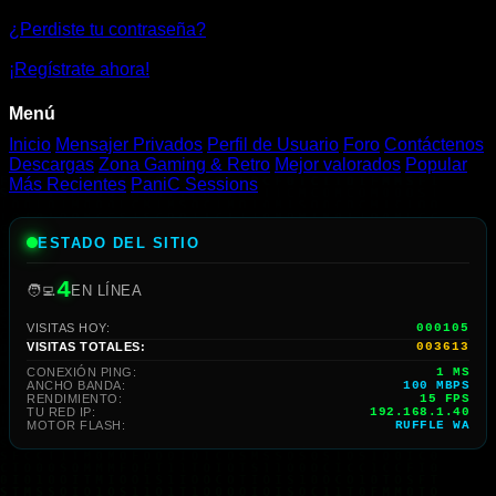
¿Perdiste tu contraseña?
¡Regístrate ahora!
Menú
Inicio
Mensajer Privados
Perfil de Usuario
Foro
Contáctenos
Descargas
Zona Gaming & Retro
Mejor valorados
Popular
Más Recientes
PaniC Sessions
ESTADO DEL SITIO
4
🧑‍💻
EN LÍNEA
VISITAS HOY:
000105
VISITAS TOTALES:
003613
CONEXIÓN PING:
1 MS
ANCHO BANDA:
100 MBPS
RENDIMIENTO:
15 FPS
TU RED IP:
192.168.1.40
MOTOR FLASH:
RUFFLE WA