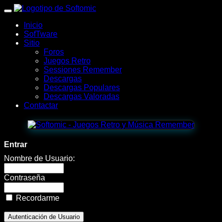
wWw.SofTomiC.org
Inicio
-
SofTware
Sitio
Zona
Foros
Juegos Retro
Gaming
Sessiones Remember
Descargas
&
Descargas Populares
Descargas Valoradas
Retro
Contactar
-
Angry
Entrar
Old
Nombre de Usuario:
Wizard
Contraseña
Recordarme