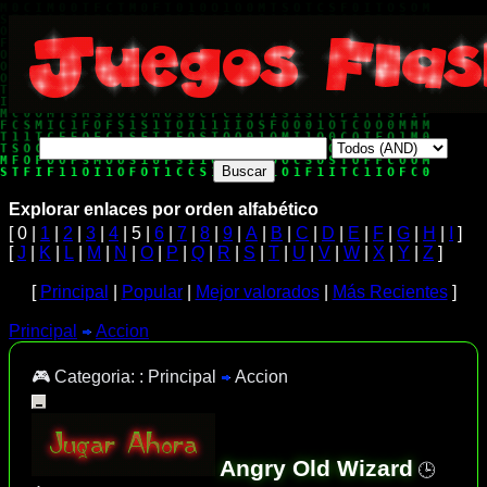
Explorar enlaces por orden alfabético
[ 0 |
1
|
2
|
3
|
4
| 5 |
6
|
7
|
8
|
9
|
A
|
B
|
C
|
D
|
E
|
F
|
G
|
H
|
I
]
[
J
|
K
|
L
|
M
|
N
|
O
|
P
|
Q
|
R
|
S
|
T
|
U
|
V
|
W
|
X
|
Y
|
Z
]
[
Principal
|
Popular
|
Mejor valorados
|
Más Recientes
]
Principal
Accion
🎮 Categoria: :
Principal
Accion
Angry Old Wizard
🕒