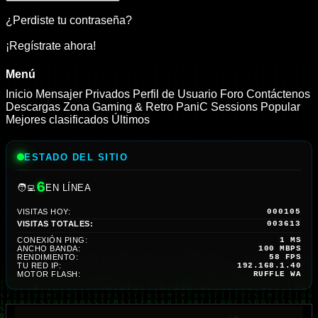
¿Perdiste tu contraseña?
¡Regístrate ahora!
Menú
Inicio
Mensajer Privados
Perfil de Usuario
Foro
Contáctenos
Descargas
Zona Gaming & Retro
PaniC Sessions
Popular
Mejores clasificados
Últimos
ESTADO DEL SITIO
6
🧑‍💻
EN LÍNEA
VISITAS HOY:
000105
VISITAS TOTALES:
003613
CONEXIÓN PING:
1 MS
ANCHO BANDA:
100 MBPS
RENDIMIENTO:
52 FPS
TU RED IP:
192.168.1.40
MOTOR FLASH:
RUFFLE WA