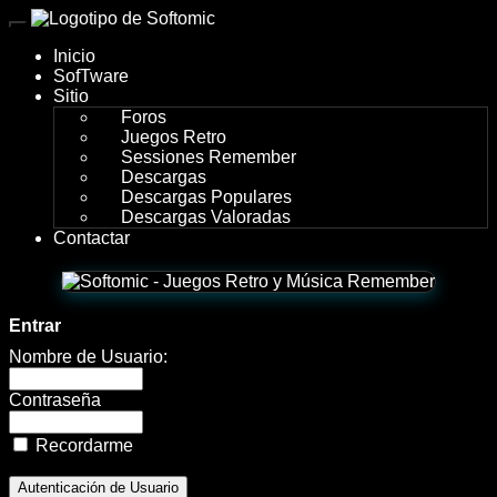
wWw.SofTomiC.org
Inicio
-
SofTware
Sitio
Sesion
Foros
Juegos Retro
90
Sessiones Remember
Descargas
´s
Descargas Populares
Descargas Valoradas
By
Contactar
Caballero
&
Entrar
CafÉ
Nombre de Usuario:
PaniC
Contraseña
2016
Recordarme