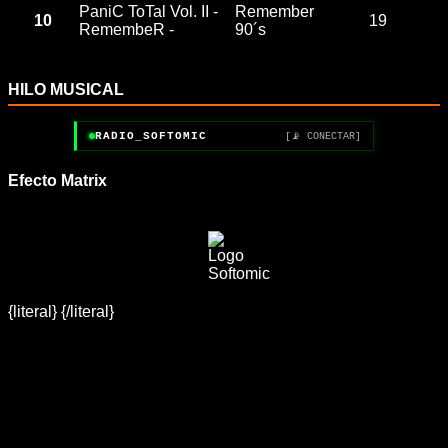
PaniC ToTal Vol. II -
Remember
10
19
RemembeR -
90´s
HILO MUSICAL
RADIO_SOFTOMIC
[📡 CONECTAR]
Efecto Matrix
{literal}
{/literal}