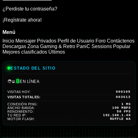
¿Perdiste tu contraseña?
¡Regístrate ahora!
Menú
Inicio
Mensajer Privados
Perfil de Usuario
Foro
Contáctenos
Descargas
Zona Gaming & Retro
PaniC Sessions
Popular
Mejores clasificados
Últimos
ESTADO DEL SITIO
8
🧑‍💻
EN LÍNEA
VISITAS HOY:
000105
VISITAS TOTALES:
003613
CONEXIÓN PING:
1 MS
ANCHO BANDA:
100 MBPS
RENDIMIENTO:
50 FPS
TU RED IP:
192.168.1.40
MOTOR FLASH:
RUFFLE WA