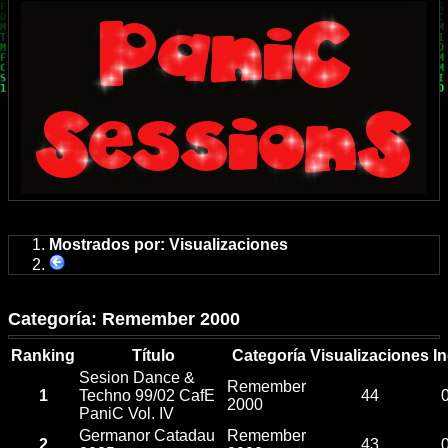
Mostrados por: Visualizaciones
Categoría: Remember 2000
Ranking
Título
Categoría
Visualizaciones
I
Sesion Dance &
Remember
1
Techno 99/02 CafE
44
2000
PaniC Vol. IV
Germanor Catadau
Remember
2
43