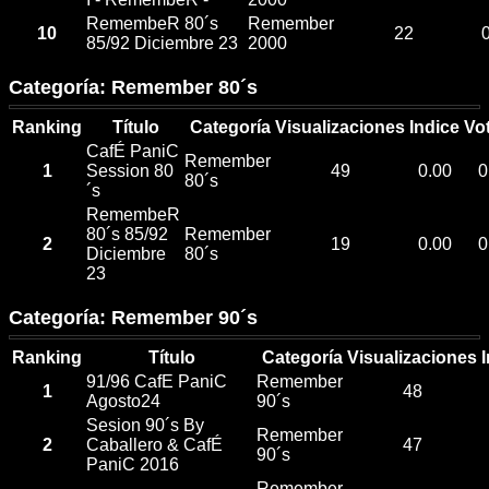
RemembeR 80´s
Remember
10
22
85/92 Diciembre 23
2000
Categoría: Remember 80´s
Ranking
Título
Categoría
Visualizaciones
Indice
Vo
CafÉ PaniC
Remember
1
Session 80
49
0.00
0
80´s
´s
RemembeR
80´s 85/92
Remember
2
19
0.00
0
Diciembre
80´s
23
Categoría: Remember 90´s
Ranking
Título
Categoría
Visualizaciones
91/96 CafE PaniC
Remember
1
48
Agosto24
90´s
Sesion 90´s By
Remember
2
Caballero & CafÉ
47
90´s
PaniC 2016
Remember