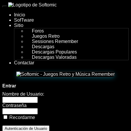
wWw.SofTomiC.org
Inicio
-
SofTware
Sitio
PaniC
Foros
Juegos Retro
Sessions
Sessiones Remember
Descargas
Descargas Populares
Descargas Valoradas
Contactar
Entrar
Nombre de Usuario:
Contraseña
Recordarme