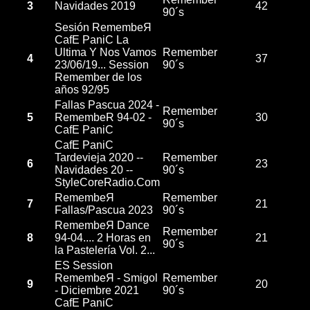
3
Navidades 2019
42
90´s
Sesión RemembeЯ
CafE PaniC La
Ultima Y Nos Vamos
Remember
4
37
23/06/19... Session
90´s
Remember de los
años 92/95
Fallas Pascua 2024 -
Remember
5
RemembeR 94-02 -
30
90´s
CafE PaniC
CafE PaniC
Tardevieja 2020 --
Remember
6
23
Navidades 20 --
90´s
StyleCoreRadio.Com
RemembeЯ
Remember
7
21
Fallas/Pascua 2023
90´s
RemembeЯ Dance
Remember
8
94-04.... 2 Horas en
21
90´s
la Pastelería Vol. 2...
ES Session
RemembeЯ - Smigol
Remember
9
20
- Diciembre 2021
90´s
CafE PaniC