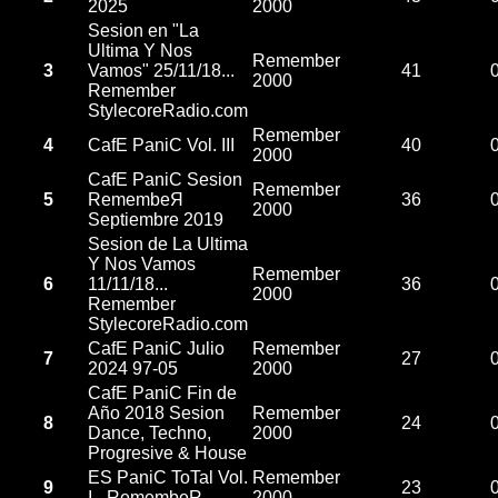
2025
2000
Sesion en "La
Ultima Y Nos
Remember
3
Vamos" 25/11/18...
41
2000
Remember
StylecoreRadio.com
Remember
4
CafE PaniC Vol. III
40
2000
CafE PaniC Sesion
Remember
5
RemembeЯ
36
2000
Septiembre 2019
Sesion de La Ultima
Y Nos Vamos
Remember
6
11/11/18...
36
2000
Remember
StylecoreRadio.com
CafE PaniC Julio
Remember
7
27
2024 97-05
2000
CafE PaniC Fin de
Año 2018 Sesion
Remember
8
24
Dance, Techno,
2000
Progresive & House
ES PaniC ToTal Vol.
Remember
9
23
I - RemembeR -
2000