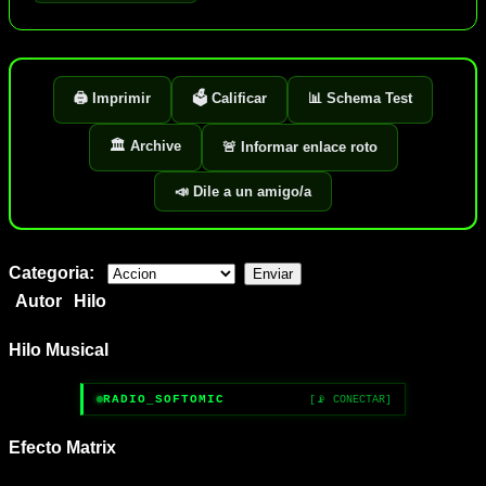
🖨️ Imprimir
🗳️ Calificar
📊 Schema Test
🏛️ Archive
🚨 Informar enlace roto
📣 Dile a un amigo/a
Categoria:
Autor
Hilo
Hilo Musical
RADIO_SOFTOMIC
[📡 CONECTAR]
Efecto Matrix