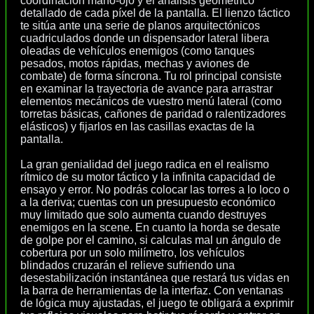
coordinación mano-ojo y el análisis geométrico
detallado de cada píxel de la pantalla. El lienzo táctico
te sitúa ante una serie de planos arquitectónicos
cuadriculados donde un dispensador lateral libera
oleadas de vehículos enemigos (como tanques
pesados, motos rápidas, mechas y aviones de
combate) de forma síncrona. Tu rol principal consiste
en examinar la trayectoria de avance para arrastrar
elementos mecánicos de vuestro menú lateral (como
torretas básicas, cañones de paridad o ralentizadores
elásticos) y fijarlos en las casillas exactas de la
pantalla.
La gran genialidad del juego radica en el realismo
rítmico de su motor táctico y la infinita capacidad de
ensayo y error. No podrás colocar las torres a lo loco o
a la deriva; cuentas con un presupuesto económico
muy limitado que solo aumenta cuando destruyes
enemigos en la scene. En cuanto la horda se desate
de golpe por el camino, si calculas mal un ángulo de
cobertura por un solo milímetro, los vehículos
blindados cruzarán el relieve sufriendo una
desestabilización instantánea que restará tus vidas en
la barra de herramientas de la interfaz. Con ventanas
de lógica muy ajustadas, el juego te obligará a exprimir