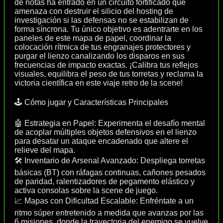
de notas ha entrado en un circuito fortificado que
amenaza con destruir el silicio del hosting de
investigación si las defensas no se estabilizan de
forma síncrona. Tu único objetivo es adentrarte en los
paneles de este mapa de papel, coordinar la
colocación rítmica de tus engranajes protectores y
purgar el lienzo canalizando los disparos en sus
frecuencias de impacto exactas. ¡Calibra tus reflejos
visuales, equilibra el peso de tus torretas y reclama la
victoria científica en este viaje retro de la scene!
🕹️ Cómo jugar y Características Principales
🤖 Estrategia en Papel: Experimenta el desafío mental
de acoplar múltiples objetos defensivos en el lienzo
para desatar un ataque encadenado que altere el
relieve del mapa.
🛠️ Inventario de Arsenal Avanzado: Despliega torretas
básicas (BT) con ráfagas continuas, cañones pesados
de paridad, ralentizadores de pegamento elástico y
activa consolas sobre la scene de juego.
📈 Mapas con Dificultad Escalable: Enfréntate a un
ritmo súper entretenido a medida que avanzas por las
6 misiones, donde la trayectoria del enemigo se vuelve