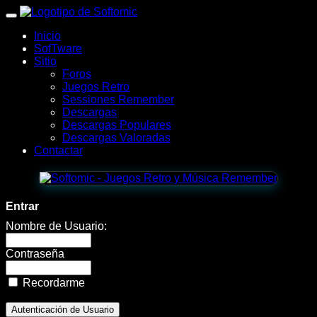
wWw.SofTomiC.org
Inicio
-
SofTware
Sitio
Zona
Foros
Juegos Retro
Gaming
Sessiones Remember
Descargas
&
Descargas Populares
Descargas Valoradas
Retro
Contactar
-
Doodle
Entrar
Defense
Nombre de Usuario:
📝
Contraseña
🛡️
Recordarme