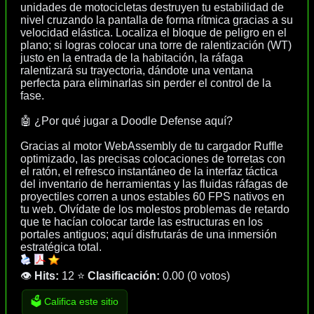
unidades de motocicletas destruyen tu estabilidad de
nivel cruzando la pantalla de forma rítmica gracias a su
velocidad elástica. Localiza el bloque de peligro en el
plano; si logras colocar una torre de ralentización (WT)
justo en la entrada de la habitación, la ráfaga
ralentizará su trayectoria, dándote una ventana
perfecta para eliminarlas sin perder el control de la
fase.
🤖 ¿Por qué jugar a Doodle Defense aquí?
Gracias al motor WebAssembly de tu cargador Ruffle
optimizado, las precisas colocaciones de torretas con
el ratón, el refresco instantáneo de la interfaz táctica
del inventario de herramientas y las fluidas ráfagas de
proyectiles corren a unos estables 60 FPS nativos en
tu web. Olvídate de los molestos problemas de retardo
que te hacían colocar tarde las estructuras en los
portales antiguos; aquí disfrutarás de una inmersión
estratégica total.
👁️
Hits:
12
⭐
Clasificación:
0.00
(
0 votos
)
🗳️ Califica este sitio