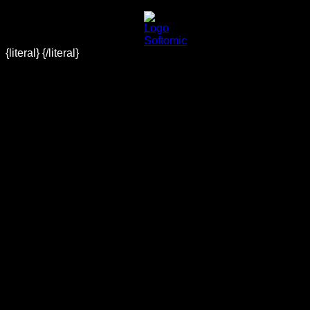
{literal}
{/literal}