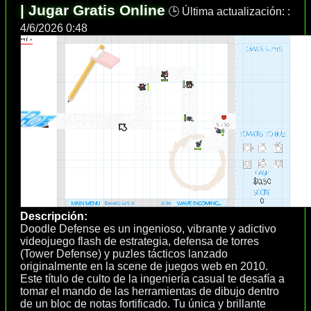
| Jugar Gratis Online
🕒 Última actualización: :
4/6/2026 0:48
Descripción:
Doodle Defense es un ingenioso, vibrante y adictivo
videojuego flash de estrategia, defensa de torres
(Tower Defense) y puzles tácticos lanzado
originalmente en la scene de juegos web en 2010.
Este título de culto de la ingeniería casual te desafía a
tomar el mando de las herramientas de dibujo dentro
de un bloc de notas fortificado. Tu única y brillante