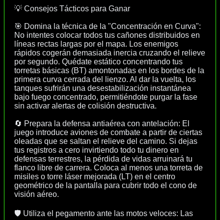
💡 Consejos Tácticos para Ganar
🎯 Domina la técnica de la "Concentración en Curva":
No intentes colocar todos tus cañones distribuidos en
líneas rectas largas por el mapa. Los enemigos
rápidos cogerán demasiada inercia cruzando el relieve
por segundo. Quédate estático concentrando tus
torretas básicas (BT) amontonadas en los bordes de la
primera curva cerrada del lienzo. Al dar la vuelta, los
tanques sufrirán una desestabilización instantánea
bajo fuego concentrado, permitiéndote purgar la fase
sin activar alertas de colisión destructiva.
🔄 Prepara la defensa antiaérea con antelación: El
juego introduce aviones de combate a partir de ciertas
oleadas que se saltan el relieve del camino. Si dejas
tus registros a cero invirtiendo todo tu dinero en
defensas terrestres, la pérdida de vidas arruinará tu
flanco libre de carrera. Coloca al menos una torreta de
misiles o torre láser mejorada (LT) en el centro
geométrico de la pantalla para cubrir todo el cono de
visión aéreo.
🛡️ Utiliza el pegamento ante las motos veloces: Las