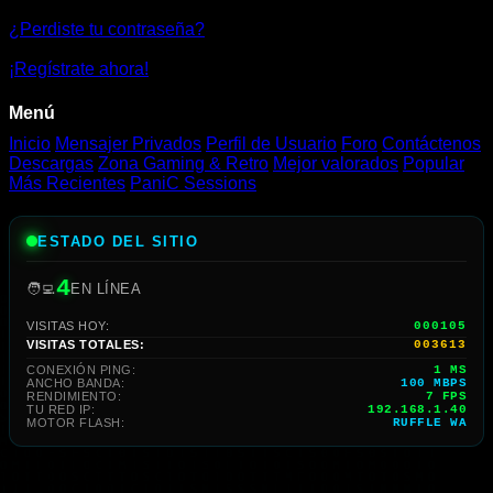
|
¿Perdiste tu contraseña?
Jugar
¡Regístrate ahora!
Gratis
Menú
Online
Inicio
Mensajer Privados
Perfil de Usuario
Foro
Contáctenos
Descargas
Zona Gaming & Retro
Mejor valorados
Popular
Más Recientes
PaniC Sessions
ESTADO DEL SITIO
4
🧑‍💻
EN LÍNEA
VISITAS HOY:
000105
VISITAS TOTALES:
003613
CONEXIÓN PING:
1 MS
ANCHO BANDA:
100 MBPS
RENDIMIENTO:
7 FPS
TU RED IP:
192.168.1.40
MOTOR FLASH:
RUFFLE WA