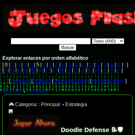
Explorar enlaces por orden alfabético
[ 0 |
1
|
2
|
3
|
4
| 5 |
6
|
7
|
8
|
9
|
A
|
B
|
C
|
D
|
E
|
F
|
G
|
H
|
I
]
[
J
|
K
|
L
|
M
|
N
|
O
|
P
|
Q
|
R
|
S
|
T
|
U
|
V
|
W
|
X
|
Y
|
Z
]
[
Principal
|
Popular
|
Mejor valorados
|
Más Recientes
]
Principal
Estrategia
🎮 Categoria: :
Principal
Estrategia
Doodle Defense 📝🛡️