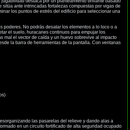
la jugabilidad destaca por un planteamiento brillante basado
 te sitúa ante intrincadas fortalezas compuestas por vigas de
minar los puntos de estrés del edificio para seleccionar una
sus poderes. No podrás desatar los elementos a lo loco o a
etar el suelo, huracanes continuos para empujar los
as mal el vector de caída y un huevo sobrevive al impacto
 desde la barra de herramientas de la pantalla. Con ventanas
os)
 desorganizando las pasarelas del relieve y dando alas a
ormado en un circuito fortificado de alta seguridad ocupado