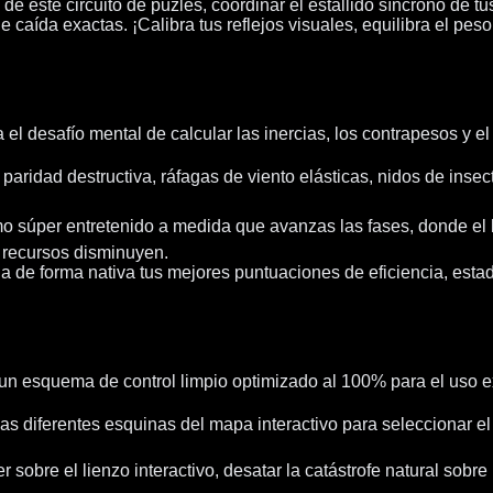
s de este circuito de puzles, coordinar el estallido síncrono de 
ída exactas. ¡Calibra tus reflejos visuales, equilibra el peso de
 desafío mental de calcular las inercias, los contrapesos y el
 paridad destructiva, ráfagas de viento elásticas, nidos de ins
itmo súper entretenido a medida que avanzas las fases, donde el 
 recursos disminuyen.
e forma nativa tus mejores puntuaciones de eficiencia, estadís
 un esquema de control limpio optimizado al 100% para el uso ex
r las diferentes esquinas del mapa interactivo para seleccionar e
 sobre el lienzo interactivo, desatar la catástrofe natural sobre