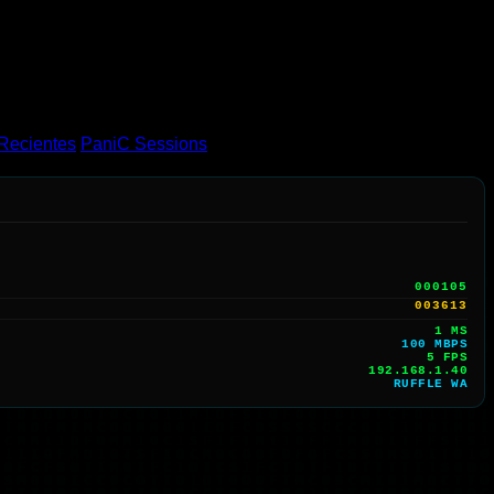
Recientes
PaniC Sessions
000105
003613
1 MS
100 MBPS
3 FPS
192.168.1.40
RUFFLE WA