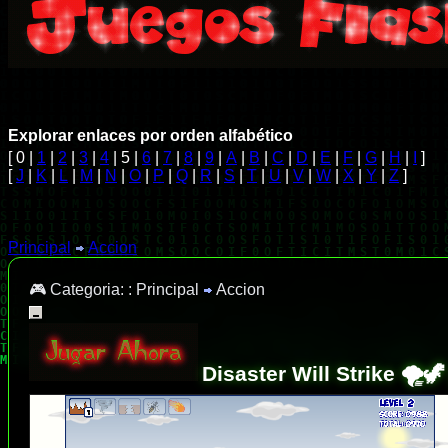
Explorar enlaces por orden alfabético
[ 0 |
1
|
2
|
3
|
4
| 5 |
6
|
7
|
8
|
9
|
A
|
B
|
C
|
D
|
E
|
F
|
G
|
H
|
I
]
[
J
|
K
|
L
|
M
|
N
|
O
|
P
|
Q
|
R
|
S
|
T
|
U
|
V
|
W
|
X
|
Y
|
Z
]
Principal
Accion
🎮 Categoria: :
Principal
Accion
Disaster Will Strike 🌪️🦖