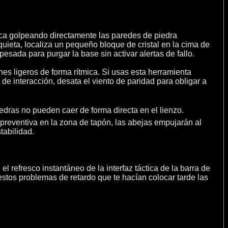
ica golpeando directamente las paredes de piedra
uieta, localiza un pequeño bloque de cristal en la cima de
esada para purgar la base sin activar alertas de fallo.
es ligeros de forma rítmica. Si usas esta herramienta
 de interacción, desata el viento de paridad para obligar a
edras no pueden caer de forma directa en el lienzo.
a preventiva en la zona de tapón, las abejas empujarán al
tabilidad.
l refresco instantáneo de la interfaz táctica de la barra de
estos problemas de retardo que te hacían colocar tarde las