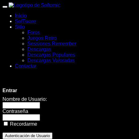
wWw.SofTomiC.org
Inicio
-
SofTware
Sitio
Zona
Foros
Juegos Retro
Gaming
Sessiones Remember
Descargas
&
Descargas Populares
Descargas Valoradas
Retro
Contactar
-
Disaster
Entrar
Will
Nombre de Usuario:
Strike
Contraseña
🌪️
Recordarme