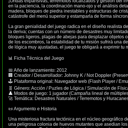
¡Ondas expansivas, terremotos localizados y gestión del inv
en la paciencia, la coordinación mano-ojo y el análisis detal
madera, bloques de piedra inestables y estructuras de crista
catástrofe del menú superior y estamparla de forma síncron
La gran genialidad del juego radica en el diseño realista d
la deriva; cuentas con un número de desastres muy limitad
bloques ligeros, plagas de abejas para desplazar objetos o
de los escombros, la estabilidad de tu misión sufrirá una de
de lógica muy ajustadas, el juego te obligará a exprimir tu 
📊 Ficha Técnica del Juego
📅 Año de lanzamiento: 2012
🏢 Creador / Desarrollador: Johnny K / Not Doppler (Pres
🕹️ Plataforma original: Navegador web (Flash Player / Emul
🧬 Género: Acción / Puzles de Lógica / Simulación de Físic
👤 Modos de juego: 1 jugador (Campaña lineal de múltiples
🚀 Temática: Desastres Naturales / Terremotos y Huracane
📜 Argumento e Historia
Una misteriosa fractura tectónica en el núcleo geográfico d
una peligrosa colonia de huevos mutantes que asedian los t