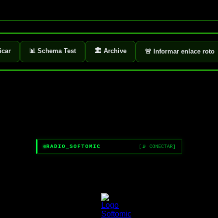
ficar
📊 Schema Test
🏛️ Archive
🚨 Informar enlace roto
RADIO_SOFTOMIC
[📡 CONECTAR]