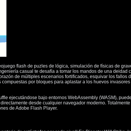
ideojuego flash de puzles de lógica, simulación de físicas de gr
ingeniería casual te desafía a tomar los mandos de una deidad ce
corazón de múltiples escenarios fortificados, esquivar los fallos
as compuestas por bloques para aplastar a los huevos invasores
uffle ejecutándose bajo entornos WebAssembly (WASM), puedes v
 directamente desde cualquier navegador moderno. Totalmente l
iones de Adobe Flash Player.