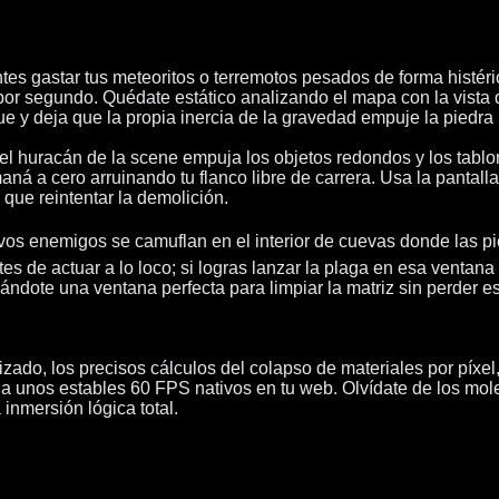
tes gastar tus meteoritos o terremotos pesados de forma histér
por segundo. Quédate estático analizando el mapa con la vista q
 y deja que la propia inercia de la gravedad empuje la piedra p
del huracán de la scene empuja los objetos redondos y los tablon
ná a cero arruinando tu flanco libre de carrera. Usa la pantalla
 que reintentar la demolición.
evos enemigos se camuflan en el interior de cuevas donde las pi
tes de actuar a lo loco; si logras lanzar la plaga en esa ventan
ndote una ventana perfecta para limpiar la matriz sin perder es
do, los precisos cálculos del colapso de materiales por píxel, e
 a unos estables 60 FPS nativos en tu web. Olvídate de los mol
 inmersión lógica total.