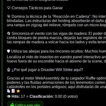
💡 Consejos Tácticos para Ganar
🎯 Domina la técnica de la "Reacción en Cadena": No inten
blindadas. Las estructuras del hosting absorberán el daño 
una rampa en zigzag del relieve, rómpelo con un micro-toque
🔄 Sincroniza el viento con las vigas de madera: El poder 
contra bloques de piedra maciza, dejarás tus registros de ma
las rampas de madera a volcar hacia los lados y evita tener
🛡️ Utiliza las abejas para los rincones ocultos: Muchos hu
Localiza el nido de insectos en vuestro panel interactivo an
huevo fuera de su escondite hacia el abismo de la scene, dá
🤖 ¿Por qué jugar a Disaster Will Strike aquí?
Gracias al motor WebAssembly de tu cargador Ruffle optimiza
poderes y las fluidas animaciones de los terremotos corren
catástrofes en los portales antiguos; aquí disfrutarás de una
👁️
Hits:
17
⭐
Clasificación:
0.00
(
0 votos
)
🗳️ Califica este sitio