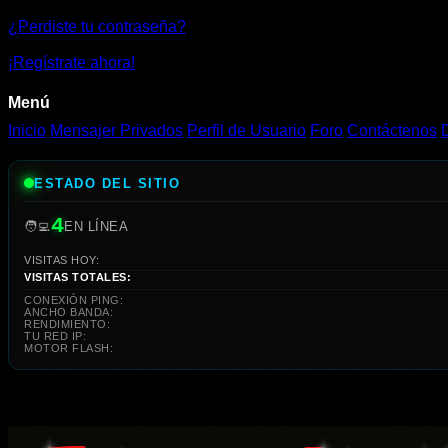
🦖
¿Perdiste tu contraseña?
|
¡Regístrate ahora!
Jugar
Menú
Gratis
Inicio
Mensajer Privados
Perfil de Usuario
Foro
Contáctenos
ESTADO DEL SITIO
4
🧑‍💻
EN LÍNEA
VISITAS HOY:
VISITAS TOTALES:
CONEXIÓN PING:
ANCHO BANDA:
RENDIMIENTO:
TU RED IP:
MOTOR FLASH: