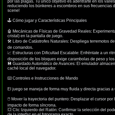
por las plagas. Tu único objetivo es adentrarte en los valle
reduciendo los búnkeres a escombros en sus frecuencias de ca
scene!
🕹️ Cómo jugar y Características Principales
🤖 Mecánicas de Físicas de Gravedad Reales: Experimenta el
cristal) en la pantalla de juego.
🛠️ Libro de Catástrofes Naturales: Despliega terremotos de
de comandos.
📈 Estructuras con Dificultad Escalable: Enfréntate a un r
disposición de los bloques exige carambolas de peso y los
💾 Guardado Automático de Avances: El emulador almacena d
caché local del navegador.
⌨️ Controles e Instrucciones de Mando
El juego se maneja de forma muy fluida y directa gracias a
🖱️ Mover la trayectoria del puntero: Desplazar el cursor po
impacto de forma síncrona.
💥 Clic Izquierdo del Ratón: Confirmar la selección del poder
de la interfaz en el fotograma exacto.