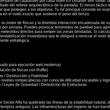
entario de catástrofes por cada nivel! En Disaster Will Strike, 
lado del relieve arquitectónico de la pantalla. El lienzo táctico
l que protegen a los objetivos. Tu rol principal consiste en exa
a en el nodo exacto que sostiene el peso del lienzo.
e su motor de físicas y la divertida interacción encadenada de 
o por jornada. Puedes provocar terremotos de paridad para agri
 meteoritos directos para romper las zonas blindadas. Si calcul
sestabilización instantánea que te obligará a reiniciar el nivel
mente estratégica.
ervado para ejecución web moderna)
ación de físicas con Ruffle)
as / Destrucción y Habilidad
 niveles rompecabezas con curva de dificultad escalable y logr
s / Leyes de Gravedad / Demolición de Estructuras
el Sector Alfa ha quebrado las líneas de la estabilidad natural,
emplos antiguos. Las infraestructuras del imperio se han transf