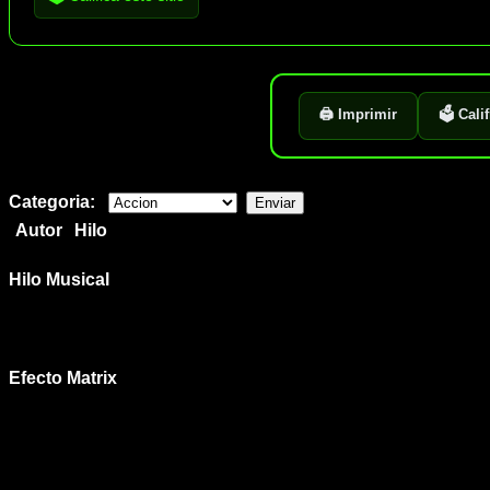
🖨️ Imprimir
🗳️ Cali
Categoria:
Autor
Hilo
Hilo Musical
Efecto Matrix