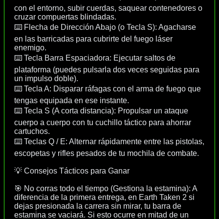
con el entorno, subir cuerdas, saquear contenedores o
cruzar compuertas blindadas.
⌨️ Flecha de Dirección Abajo (o Tecla S): Agacharse
en las barricadas para cubrirte del fuego láser
enemigo.
⌨️ Tecla Barra Espaciadora: Ejecutar saltos de
plataforma (puedes pulsarla dos veces seguidas para
un impulso doble).
⌨️ Tecla A: Disparar ráfagas con el arma de fuego que
tengas equipada en ese instante.
⌨️ Tecla S (A corta distancia): Propulsar un ataque
cuerpo a cuerpo con tu cuchillo táctico para ahorrar
cartuchos.
⌨️ Teclas Q / E: Alternar rápidamente entre las pistolas,
escopetas y rifles pesados de tu mochila de combate.
💡 Consejos Tácticos para Ganar
🎯 No corras todo el tiempo (Gestiona la estamina): A
diferencia de la primera entrega, en Earth Taken 2 si
dejas presionada la carrera sin mirar, tu barra de
estamina se vaciará. Si esto ocurre en mitad de un