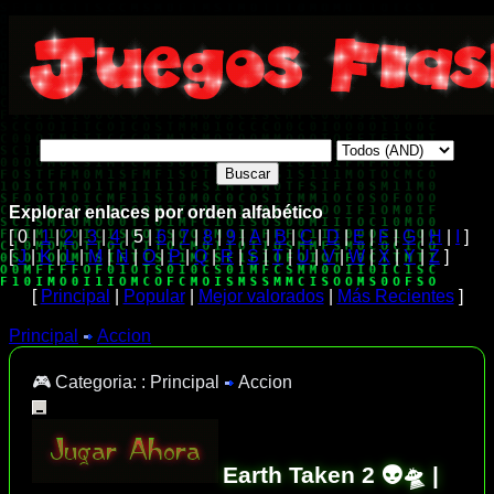
Explorar enlaces por orden alfabético
[ 0 |
1
|
2
|
3
|
4
| 5 |
6
|
7
|
8
|
9
|
A
|
B
|
C
|
D
|
E
|
F
|
G
|
H
|
I
]
[
J
|
K
|
L
|
M
|
N
|
O
|
P
|
Q
|
R
|
S
|
T
|
U
|
V
|
W
|
X
|
Y
|
Z
]
[
Principal
|
Popular
|
Mejor valorados
|
Más Recientes
]
Principal
Accion
🎮 Categoria: :
Principal
Accion
Earth Taken 2 👽🛸 |