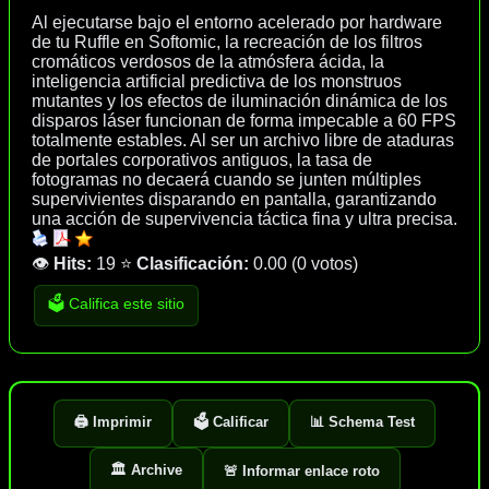
Al ejecutarse bajo el entorno acelerado por hardware
de tu Ruffle en Softomic, la recreación de los filtros
cromáticos verdosos de la atmósfera ácida, la
inteligencia artificial predictiva de los monstruos
mutantes y los efectos de iluminación dinámica de los
disparos láser funcionan de forma impecable a 60 FPS
totalmente estables. Al ser un archivo libre de ataduras
de portales corporativos antiguos, la tasa de
fotogramas no decaerá cuando se junten múltiples
supervivientes disparando en pantalla, garantizando
una acción de supervivencia táctica fina y ultra precisa.
👁️
Hits:
19
⭐
Clasificación:
0.00
(
0 votos
)
🗳️ Califica este sitio
🖨️ Imprimir
🗳️ Calificar
📊 Schema Test
🏛️ Archive
🚨 Informar enlace roto