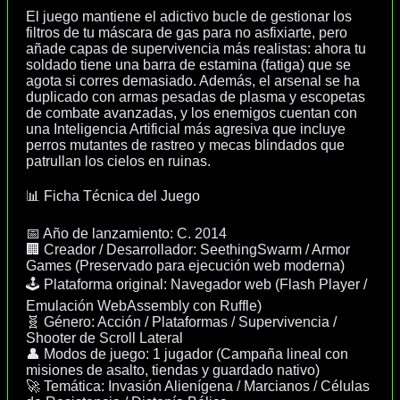
El juego mantiene el adictivo bucle de gestionar los
filtros de tu máscara de gas para no asfixiarte, pero
añade capas de supervivencia más realistas: ahora tu
soldado tiene una barra de estamina (fatiga) que se
agota si corres demasiado. Además, el arsenal se ha
duplicado con armas pesadas de plasma y escopetas
de combate avanzadas, y los enemigos cuentan con
una Inteligencia Artificial más agresiva que incluye
perros mutantes de rastreo y mecas blindados que
patrullan los cielos en ruinas.
📊 Ficha Técnica del Juego
📅 Año de lanzamiento: C. 2014
🏢 Creador / Desarrollador: SeethingSwarm / Armor
Games (Preservado para ejecución web moderna)
🕹️ Plataforma original: Navegador web (Flash Player /
Emulación WebAssembly con Ruffle)
🧬 Género: Acción / Plataformas / Supervivencia /
Shooter de Scroll Lateral
👤 Modos de juego: 1 jugador (Campaña lineal con
misiones de asalto, tiendas y guardado nativo)
🚀 Temática: Invasión Alienígena / Marcianos / Células