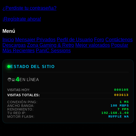
🛸
¿Perdiste tu contraseña?
|
¡Regístrate ahora!
Jugar
Menú
Gratis
Inicio
Mensajer Privados
Perfil de Usuario
Foro
Contáctenos
Descargas
Zona Gaming & Retro
Mejor valorados
Popular
Online
Más Recientes
PaniC Sessions
ESTADO DEL SITIO
4
🧑‍💻
EN LÍNEA
VISITAS HOY:
000105
VISITAS TOTALES:
003613
CONEXIÓN PING:
1 MS
ANCHO BANDA:
100 MBPS
RENDIMIENTO:
6 FPS
TU RED IP:
192.168.1.40
MOTOR FLASH:
RUFFLE WA