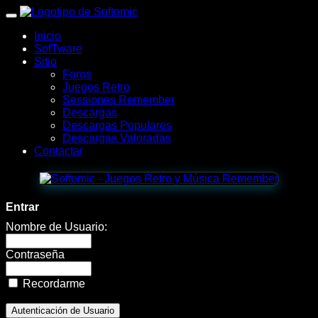
wWw.SofTomiC.org
Inicio
-
SofTware
Sitio
Zona
Foros
Juegos Retro
Gaming
Sessiones Remember
Descargas
&
Descargas Populares
Descargas Valoradas
Retro
Contactar
-
Earth
Entrar
Taken
Nombre de Usuario:
2
Contraseña
👽
Recordarme