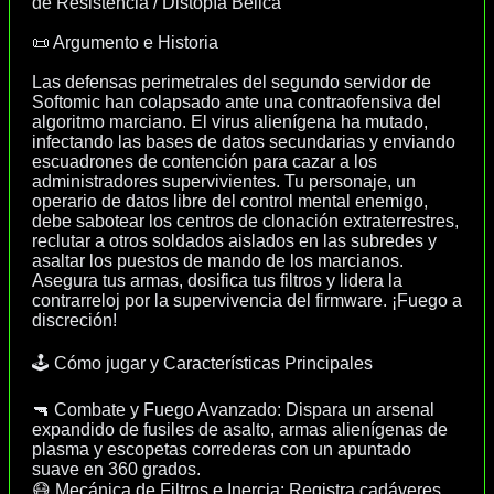
de Resistencia / Distopía Bélica
📜 Argumento e Historia
Las defensas perimetrales del segundo servidor de
Softomic han colapsado ante una contraofensiva del
algoritmo marciano. El virus alienígena ha mutado,
infectando las bases de datos secundarias y enviando
escuadrones de contención para cazar a los
administradores supervivientes. Tu personaje, un
operario de datos libre del control mental enemigo,
debe sabotear los centros de clonación extraterrestres,
reclutar a otros soldados aislados en las subredes y
asaltar los puestos de mando de los marcianos.
Asegura tus armas, dosifica tus filtros y lidera la
contrarreloj por la supervivencia del firmware. ¡Fuego a
discreción!
🕹️ Cómo jugar y Características Principales
🔫 Combate y Fuego Avanzado: Dispara un arsenal
expandido de fusiles de asalto, armas alienígenas de
plasma y escopetas correderas con un apuntado
suave en 360 grados.
😷 Mecánica de Filtros e Inercia: Registra cadáveres