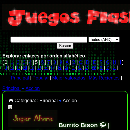
Explorar enlaces por orden alfabético
[ 0 |
1
|
2
|
3
|
4
| 5 |
6
|
7
|
8
|
9
|
A
|
B
|
C
|
D
|
E
|
F
|
G
|
H
|
I
]
[
J
|
K
|
L
|
M
|
N
|
O
|
P
|
Q
|
R
|
S
|
T
|
U
|
V
|
W
|
X
|
Y
|
Z
]
[
Principal
|
Popular
|
Mejor valorados
|
Más Recientes
]
Principal
Accion
🎮 Categoria: :
Principal
Accion
Burrito Bison 🦬 |