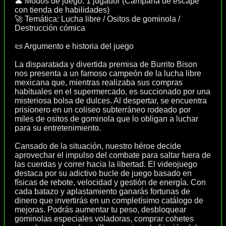
👤 Modos de juego: 1 jugador (Campaña de escape
con tienda de habilidades)
🚀 Temática: Lucha libre / Ositos de gominola /
Destrucción cómica
📜 Argumento e historia del juego
La disparatada y divertida premisa de Burrito Bison
nos presenta a un famoso campeón de la lucha libre
mexicana que, mientras realizaba sus compras
habituales en el supermercado, es succionado por una
misteriosa bolsa de dulces. Al despertar, se encuentra
prisionero en un coliseo subterráneo rodeado por
miles de ositos de gominola que lo obligan a luchar
para su entretenimiento.
Cansado de la situación, nuestro héroe decide
aprovechar el impulso del combate para saltar fuera de
las cuerdas y correr hacia la libertad. El videojuego
destaca por su adictivo bucle de juego basado en
físicas de rebote, velocidad y gestión de energía. Con
cada batazo y aplastamiento ganarás fortunas de
dinero que invertirás en un completísimo catálogo de
mejoras. Podrás aumentar tu peso, desbloquear
gominolas especiales voladoras, comprar cohetes