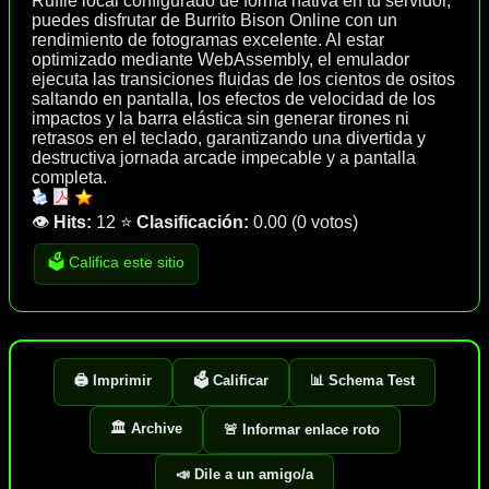
Ruffle local configurado de forma nativa en tu servidor,
puedes disfrutar de Burrito Bison Online con un
rendimiento de fotogramas excelente. Al estar
optimizado mediante WebAssembly, el emulador
ejecuta las transiciones fluidas de los cientos de ositos
saltando en pantalla, los efectos de velocidad de los
impactos y la barra elástica sin generar tirones ni
retrasos en el teclado, garantizando una divertida y
destructiva jornada arcade impecable y a pantalla
completa.
👁️
Hits:
12
⭐
Clasificación:
0.00
(
0 votos
)
🗳️ Califica este sitio
🖨️ Imprimir
🗳️ Calificar
📊 Schema Test
🏛️ Archive
🚨 Informar enlace roto
📣 Dile a un amigo/a