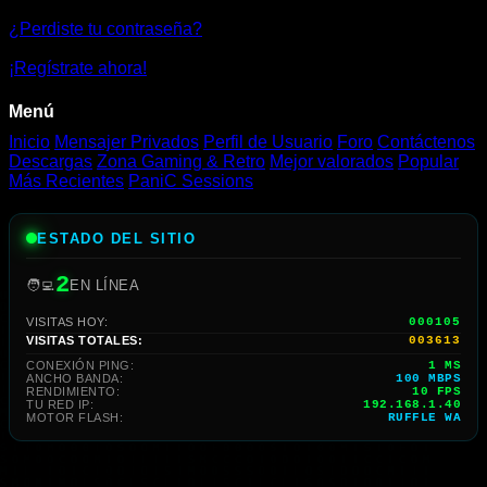
gratis
¿Perdiste tu contraseña?
online
¡Regístrate ahora!
Menú
Inicio
Mensajer Privados
Perfil de Usuario
Foro
Contáctenos
Descargas
Zona Gaming & Retro
Mejor valorados
Popular
Más Recientes
PaniC Sessions
ESTADO DEL SITIO
2
🧑‍💻
EN LÍNEA
VISITAS HOY:
000105
VISITAS TOTALES:
003613
CONEXIÓN PING:
1 MS
ANCHO BANDA:
100 MBPS
RENDIMIENTO:
7 FPS
TU RED IP:
192.168.1.40
MOTOR FLASH:
RUFFLE WA