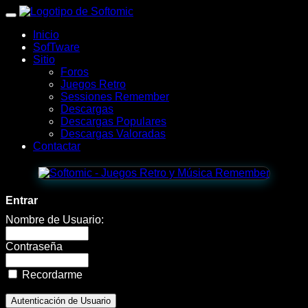
wWw.SofTomiC.org
Inicio
-
SofTware
Sitio
Zona
Foros
Juegos Retro
Gaming
Sessiones Remember
Descargas
&
Descargas Populares
Descargas Valoradas
Retro
Contactar
-
Burrito
Entrar
Bison
Nombre de Usuario:
🦬
Contraseña
|
Recordarme
Jugar