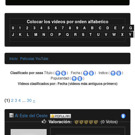
Colocar los vídeos por orden alfabetico
0
1
2
3
4
5
6
7
8
9
A
B
C
D
E
F
G
J
K
L
M
N
O
P
Q
R
S
T
U
V
W
X
Y
Inicio
:
Peliculas YouTube
Clasificado por:ssss
Título (
) Fecha (
) Indice (
)
Popularidad (
)
Videos clasificados por: Fecha (vídeos más antiguos primero)
(1)
2
3
4
...
30
»
Al Este del Oeste
Valoración:
(0 Votos)