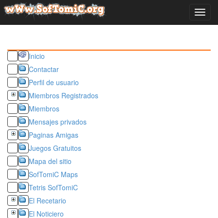
MENU
Inicio
Contactar
Perfil de usuario
Miembros Registrados
Miembros
Mensajes privados
Paginas Amigas
Juegos Gratuitos
Mapa del sitio
SofTomiC Maps
Tetris SofTomiC
El Recetario
El Noticiero