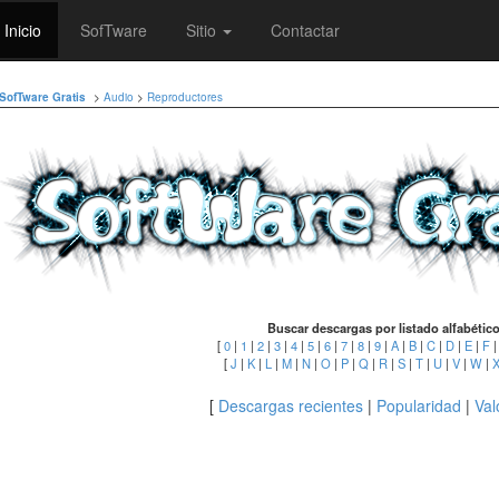
Inicio
SofTware
Sitio
Contactar
SofTware Gratis
>
Audio
>
Reproductores
Buscar descargas por listado alfabétic
[
0
|
1
|
2
|
3
|
4
|
5
|
6
|
7
|
8
|
9
|
A
|
B
|
C
|
D
|
E
|
F
[
J
|
K
|
L
|
M
|
N
|
O
|
P
|
Q
|
R
|
S
|
T
|
U
|
V
|
W
|
[
Descargas recientes
|
Popularidad
|
Val
.