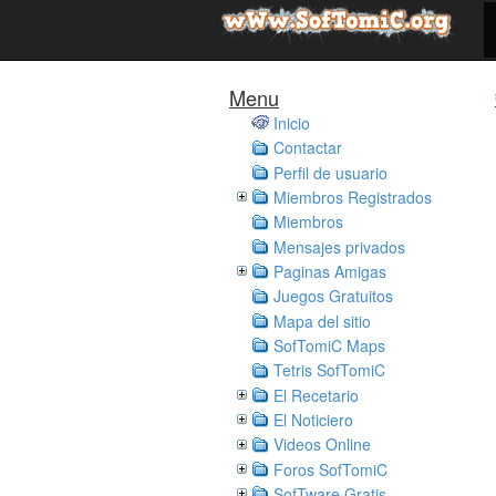
Menu
Inicio
Contactar
Perfil de usuario
Miembros Registrados
Miembros
Mensajes privados
Paginas Amigas
Juegos Gratuitos
Mapa del sitio
SofTomiC Maps
Tetris SofTomiC
El Recetario
El Noticiero
Videos Online
Foros SofTomiC
SofTware Gratis