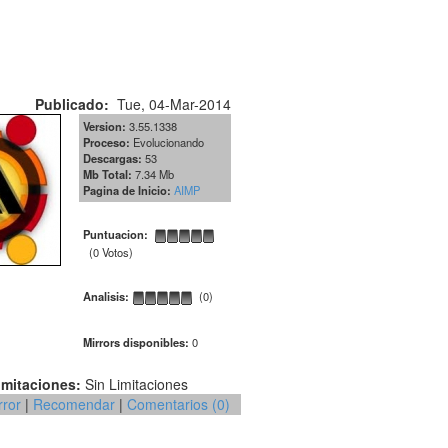
Publicado:
Tue, 04-Mar-2014
Version:
3.55.1338
Proceso:
Evolucionando
Descargas:
53
Mb Total:
7.34 Mb
Pagina de Inicio:
AIMP
Puntuacion:
(0 Votos)
Analisis:
(0)
Mirrors disponibles:
0
imitaciones:
Sin Limitaciones
rror
|
Recomendar
|
Comentarios (0)