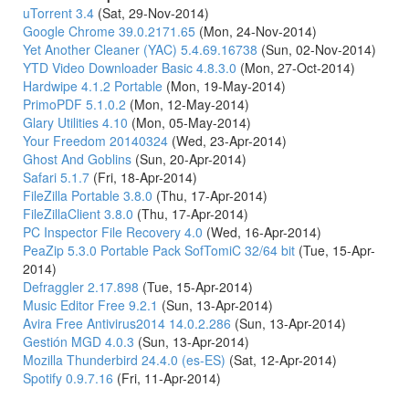
uTorrent 3.4
(Sat, 29-Nov-2014)
Google Chrome 39.0.2171.65
(Mon, 24-Nov-2014)
Yet Another Cleaner (YAC) 5.4.69.16738
(Sun, 02-Nov-2014)
YTD Video Downloader Basic 4.8.3.0
(Mon, 27-Oct-2014)
Hardwipe 4.1.2 Portable
(Mon, 19-May-2014)
PrimoPDF 5.1.0.2
(Mon, 12-May-2014)
Glary Utilities 4.10
(Mon, 05-May-2014)
Your Freedom 20140324
(Wed, 23-Apr-2014)
Ghost And Goblins
(Sun, 20-Apr-2014)
Safari 5.1.7
(Fri, 18-Apr-2014)
FileZilla Portable 3.8.0
(Thu, 17-Apr-2014)
FileZillaClient 3.8.0
(Thu, 17-Apr-2014)
PC Inspector File Recovery 4.0
(Wed, 16-Apr-2014)
PeaZip 5.3.0 Portable Pack SofTomiC 32/64 bit
(Tue, 15-Apr-
2014)
Defraggler 2.17.898
(Tue, 15-Apr-2014)
Music Editor Free 9.2.1
(Sun, 13-Apr-2014)
Avira Free Antivirus2014 14.0.2.286
(Sun, 13-Apr-2014)
Gestión MGD 4.0.3
(Sun, 13-Apr-2014)
Mozilla Thunderbird 24.4.0 (es-ES)
(Sat, 12-Apr-2014)
Spotify 0.9.7.16
(Fri, 11-Apr-2014)