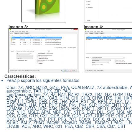
Imagen 3:
Imagen 4:
Características:
PeaZip soporta los siguientes formatos
Crea: 7Z, ARC, BZip2, GZip, PEA, QUAD/BALZ, 7Z autoextraíble,
autoextraíble, TAR, UPX, ZIP, PAQ
Lee/Descomprime: 7Z, BZ, BZ2, BZIP2, TBZ2, TBZ, GZ, GZIP, TG
ZIP, Z01, SMZIP, ARJ, CAB, CHM, CHI, CHQ, CHW, HXS, HXI, HXR
HXW, LIT, CPIO, DEB, LZH, LHA, RAR, R01, 00, RPM, Z, TAZ, TZ,
EAR, WAR, LHA, PET, PUP, PAK, PK3, PK4, SLP, [CONTENT], XPI,
LZMA86, LZMA, UDF, XAR, DMG, HFS, PART1, SPLIT, SWM, TPZ,
TXZ, VHD, MSLZ, APM, MBR, FAT, NTFS, EXE, DLL, SYS, MSI, M
OTS, ODM, OTH, OXT, ODB, ODF, ODG, OTG, ODP, OTP, ODT, OT
DOC, DOT, XLS, XLT, PPT, PPS, POT, DOCX, DOTX, XLSX, XLTX, 
QUAD, BALZ, ZPAQ, PAQ8F, PAQ8JD, PAQ8L, PAQ8O, LPAQ1, LP
LPAQ8, ACE, ARC, WRC, 001, PEA, CBZ, CBR, CBA, CB7, CBT