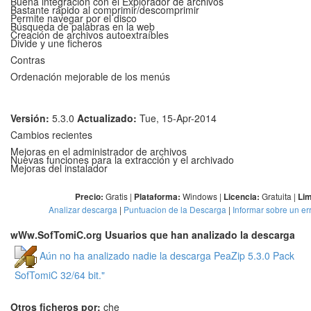
Buena integración con el Explorador de archivos
Bastante rápido al comprimir/descomprimir
Permite navegar por el disco
Búsqueda de palabras en la web
Creación de archivos autoextraíbles
Divide y une ficheros
Contras
Ordenación mejorable de los menús
Versión:
5.3.0
Actualizado:
Tue, 15-Apr-2014
Cambios recientes
Mejoras en el administrador de archivos
Nuevas funciones para la extracción y el archivado
Mejoras del instalador
Gratis |
Windows |
Gratuita |
Precio:
Plataforma:
Licencia:
Lim
Analizar descarga
|
Puntuacion de la Descarga
|
Informar sobre un er
wWw.SofTomiC.org Usuarios que han analizado la descarga
Aún no ha analizado nadie la descarga PeaZip 5.3.0 Pack
SofTomiC 32/64 bit."
Otros ficheros por:
che