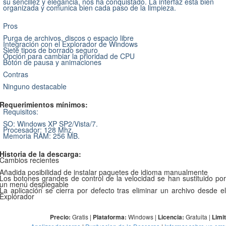
su sencillez y elegancia, nos ha conquistado. La interfaz está bien
organizada y comunica bien cada paso de la limpieza.
Pros
Purga de archivos, discos o espacio libre
Integración con el Explorador de Windows
Siete tipos de borrado seguro
Opción para cambiar la prioridad de CPU
Botón de pausa y animaciones
Contras
Ninguno destacable
Requerimientos mínimos:
Requisitos:
SO: Windows XP SP2/Vista/7.
Procesador: 128 Mhz.
Memoria RAM: 256 MB.
Historia de la descarga:
Cambios recientes
Añadida posibilidad de instalar paquetes de idioma manualmente
Los botones grandes de control de la velocidad se han sustituido por
un menú desplegable
La aplicación se cierra por defecto tras eliminar un archivo desde el
Explorador
Gratis |
Windows |
Gratuita |
Precio:
Plataforma:
Licencia:
Limi