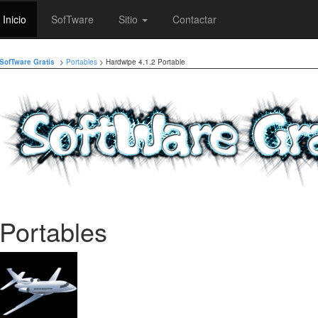
Inicio
SofTware
Sitio
Contactar
SofTware Gratis
>
Portables
> Hardwipe 4.1.2 Portable
Portables