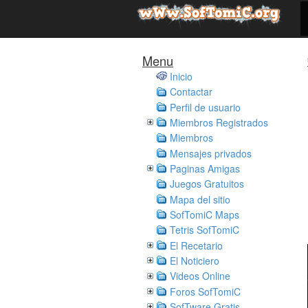
Menu
Inicio
Contactar
Perfil de usuario
Miembros Registrados
Miembros
Mensajes privados
Paginas Amigas
Juegos Gratuitos
Mapa del sitio
SofTomiC Maps
Tetris SofTomiC
El Recetario
El Noticiero
Videos Online
Foros SofTomiC
SofTware Gratis