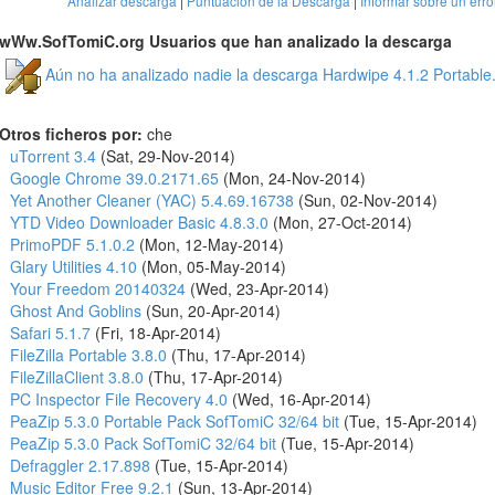
Analizar descarga
|
Puntuacion de la Descarga
|
Informar sobre un erro
wWw.SofTomiC.org Usuarios que han analizado la descarga
Aún no ha analizado nadie la descarga Hardwipe 4.1.2 Portable.
Otros ficheros por:
che
uTorrent 3.4
(Sat, 29-Nov-2014)
Google Chrome 39.0.2171.65
(Mon, 24-Nov-2014)
Yet Another Cleaner (YAC) 5.4.69.16738
(Sun, 02-Nov-2014)
YTD Video Downloader Basic 4.8.3.0
(Mon, 27-Oct-2014)
PrimoPDF 5.1.0.2
(Mon, 12-May-2014)
Glary Utilities 4.10
(Mon, 05-May-2014)
Your Freedom 20140324
(Wed, 23-Apr-2014)
Ghost And Goblins
(Sun, 20-Apr-2014)
Safari 5.1.7
(Fri, 18-Apr-2014)
FileZilla Portable 3.8.0
(Thu, 17-Apr-2014)
FileZillaClient 3.8.0
(Thu, 17-Apr-2014)
PC Inspector File Recovery 4.0
(Wed, 16-Apr-2014)
PeaZip 5.3.0 Portable Pack SofTomiC 32/64 bit
(Tue, 15-Apr-2014)
PeaZip 5.3.0 Pack SofTomiC 32/64 bit
(Tue, 15-Apr-2014)
Defraggler 2.17.898
(Tue, 15-Apr-2014)
Music Editor Free 9.2.1
(Sun, 13-Apr-2014)