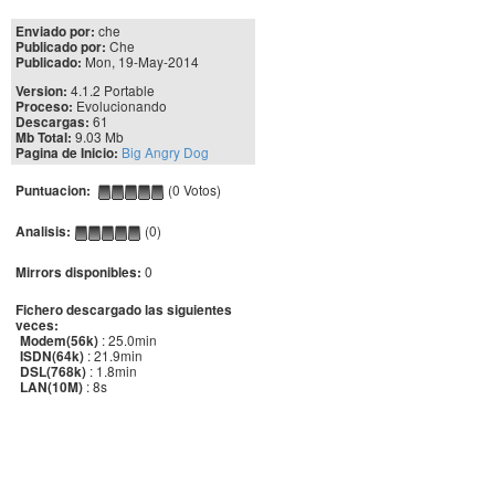
che
Enviado por:
Che
Publicado por:
Mon, 19-May-2014
Publicado:
4.1.2 Portable
Version:
Evolucionando
Proceso:
61
Descargas:
9.03 Mb
Mb Total:
Big Angry Dog
Pagina de Inicio:
(0 Votos)
Puntuacion:
(0)
Analisis:
0
Mirrors disponibles:
Fichero descargado las siguientes
veces:
: 25.0min
Modem(56k)
: 21.9min
ISDN(64k)
: 1.8min
DSL(768k)
: 8s
LAN(10M)