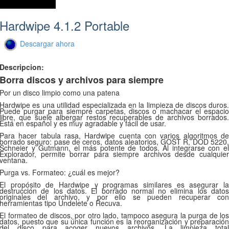
Hardwipe 4.1.2 Portable
Descargar ahora
Descripcion:
Borra discos y archivos para siempre
Por un disco limpio como una patena
Hardwipe es una utilidad especializada en la limpieza de discos duros.
Puede purgar para siempre carpetas, discos o machacar el espacio
libre, que suele albergar restos recuperables de archivos borrados.
Está en español y es muy agradable y fácil de usar.
Para hacer tabula rasa, Hardwipe cuenta con varios algoritmos de
borrado seguro: pase de ceros, datos aleatorios, GOST R, DOD 5220,
Schneier y Gutmann, el más potente de todos. Al integrarse con el
Explorador, permite borrar para siempre archivos desde cualquier
ventana.
Purga vs. Formateo: ¿cuál es mejor?
El propósito de Hardwipe y programas similares es asegurar la
destrucción de los datos. El borrado normal no elimina los datos
originales del archivo, y por ello se pueden recuperar con
herramientas tipo Undelete o Recuva.
El formateo de discos, por otro lado, tampoco asegura la purga de los
datos, puesto que su única función es la reorganización y preparación
del disco para acoger nuevos archivos. La limpieza total