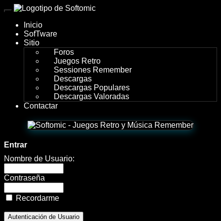
wWw.SofTomiC.org
Inicio
-
SofTware
Sitio
Sesion
Foros
Juegos Retro
Dance
Sessiones Remember
Descargas
&
Descargas Populares
Descargas Valoradas
Techno
Contactar
99/02
CafE
Entrar
PaniC
Nombre de Usuario:
Vol.
Contraseña
IV
Recordarme