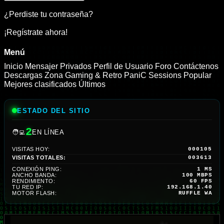
¿Perdiste tu contraseña?
¡Regístrate ahora!
Menú
Inicio
Mensajer Privados
Perfil de Usuario
Foro
Contáctenos
Descargas
Zona Gaming & Retro
PaniC Sessions
Popular
Mejores clasificados
Últimos
ESTADO DEL SITIO
2
🧑‍💻
EN LÍNEA
VISITAS HOY:
000105
VISITAS TOTALES:
003613
CONEXIÓN PING:
1 MS
ANCHO BANDA:
100 MBPS
RENDIMIENTO:
57 FPS
TU RED IP:
192.168.1.40
MOTOR FLASH:
RUFFLE WA