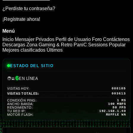
¿Perdiste tu contraseña?
¡Regístrate ahora!
Menú
Inicio
Mensajer Privados
Perfil de Usuario
Foro
Contáctenos
Descargas
Zona Gaming & Retro
PaniC Sessions
Popular
Mejores clasificados
Últimos
ESTADO DEL SITIO
6
🧑‍💻
EN LÍNEA
VISITAS HOY:
000105
VISITAS TOTALES:
003613
CONEXIÓN PING:
1 MS
ANCHO BANDA:
100 MBPS
RENDIMIENTO:
56 FPS
TU RED IP:
192.168.1.40
MOTOR FLASH:
RUFFLE WA