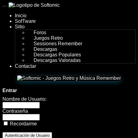
wWw.SofTomiC.org
Inicio
-
SofTware
Sitio
CafÉ
Foros
Juegos Retro
PaniC
Sessiones Remember
Descargas
Session
Descargas Populares
Descargas Valoradas
80
Contactar
´s
Entrar
Nombre de Usuario:
Contraseña
Recordarme