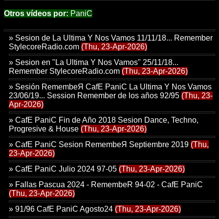
Otros vídeos por:
PaniC
»
Sesion de La Ultima Y Nos Vamos 11/11/18... Remember
StylecoreRadio.com
(Thu, 23-Apr-2026)
»
Sesion en "La Ultima Y Nos Vamos" 25/11/18...
Remember StylecoreRadio.com
(Thu, 23-Apr-2026)
»
Sesión RemembeЯ CafE PaniC La Ultima Y Nos Vamos
23/06/19... Session Remember de los años 92/95
(Thu, 23-
Apr-2026)
»
CafE PaniC Fin de Año 2018 Sesion Dance, Techno,
Progresive & House
(Thu, 23-Apr-2026)
»
CafE PaniC Sesion RemembeЯ Septiembre 2019
(Thu,
23-Apr-2026)
»
CafE PaniC Julio 2024 97-05
(Thu, 23-Apr-2026)
»
Fallas Pascua 2024 - RemembeR 94-02 - CafE PaniC
(Thu, 23-Apr-2026)
»
91/96 CafE PaniC Agosto24
(Thu, 23-Apr-2026)