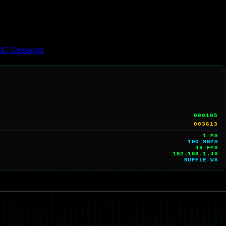
iC Sessions
000105
003613
1 MS
100 MBPS
43 FPS
192.168.1.40
RUFFLE WA