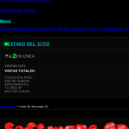
¡Regístrate ahora!
Menú
Inicio
Mensajer Privados
Perfil de Usuario
Foro
Contáctenos
D
ESTADO DEL SITIO
2
🧑‍💻
EN LÍNEA
VISITAS HOY:
VISITAS TOTALES:
CONEXIÓN PING:
ANCHO BANDA:
RENDIMIENTO:
TU RED IP:
MOTOR FLASH:
Descargas
> Lista de descarga (1)