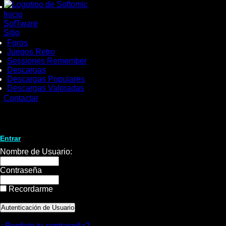
wWw.SofTomiC.org
Inicio
-
SofTware
Sitio
Descargas
Foros
Juegos Retro
Sessiones Remember
Descargas
Descargas Populares
Descargas Valoradas
Contactar
Entrar
Nombre de Usuario:
Contraseña
Recordarme
¿Perdiste tu contraseña?