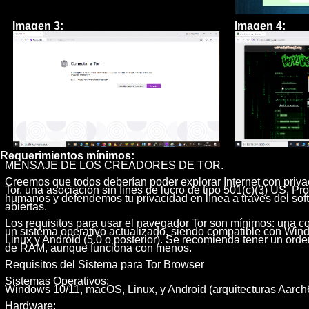
Imagen 3:
Imagen 4:
Requerimientos mínimos:
MENSAJE DE LOS CREADORES DE TOR.
Creemos que todos deberían poder explorar Internet con priv
Tor, una asociación sin fines de lucro de tipo 501(c)(3) US. 
humanos y defendemos tu privacidad en línea a través del soft
abiertas.
Los requisitos para usar el navegador Tor son mínimos: una co
un sistema operativo actualizado, siendo compatible con Win
Linux y Android (5.0 o posterior). Se recomienda tener un or
de RAM, aunque funciona con menos.
Requisitos del Sistema para Tor Browser
Sistemas Operativos:
Windows 10/11, macOS, Linux, y Android (arquitecturas Aarch
Hardware: