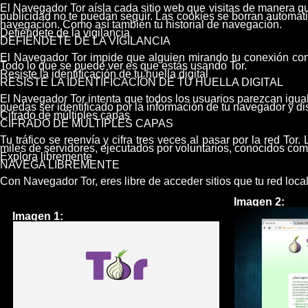
El Navegador Tor aísla cada sitio web que visitas de manera qu
publicidad no te puedan seguir. Las cookies se borran automá
navegación. Como así también tu historial de navegación.
Defiéndete de la vigilancia
DEFIÉNDETE DE LA VIGILANCIA
El Navegador Tor impide que alguien mirando tu conexión cono
Todo lo que se puede ver es que estás usando Tor.
Resiste la identificación de tu huella digital
RESISTE LA IDENTIFICACIÓN DE TU HUELLA DIGITAL
El Navegador Tor intenta que todos los usuarios parezcan igual
puedas ser identificado por la información de tu navegador y dis
Cifrado de múltiples capas
CIFRADO DE MÚLTIPLES CAPAS
Tu tráfico se reenvía y cifra tres veces al pasar por la red Tor
miles de servidores, ejecutados por voluntarios, conocidos com
Explora libremente
NAVEGA LIBREMENTE
Con Navegador Tor, eres libre de acceder sitios que tu red loc
Imagen 2:
Imagen 1: