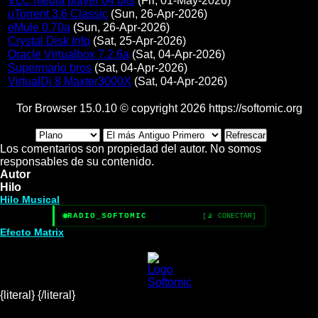
VLC media player 64 bits
(Fri, 01-May-2026)
uTorrent 3.6 Classic
(Sun, 26-Apr-2026)
eMule 0.70a
(Sun, 26-Apr-2026)
Crystal Disk Info
(Sat, 25-Apr-2026)
Oracle Virtualbox 7.2.6a
(Sat, 04-Apr-2026)
Supermario bros
(Sat, 04-Apr-2026)
VirtualDj 8 Maxter3000X
(Sat, 04-Apr-2026)
Tor Browser 15.0.10 © copyright 2026 https://softomic.org
Los comentarios son propiedad del autor. No somos
responsables de su contenido.
Autor
Hilo
Hilo Musical
RADIO_SOFTOMIC
[📡 CONECTAR]
Efecto Matrix
{literal}
{/literal}