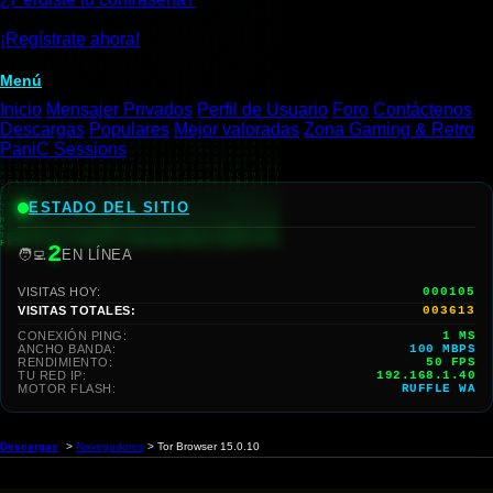
¡Regístrate ahora!
Menú
Inicio
Mensajer Privados
Perfil de Usuario
Foro
Contáctenos
Descargas
Populares
Mejor valoradas
Zona Gaming & Retro
PaniC Sessions
ESTADO DEL SITIO
2
🧑‍💻
EN LÍNEA
VISITAS HOY:
000105
VISITAS TOTALES:
003613
CONEXIÓN PING:
1 MS
ANCHO BANDA:
100 MBPS
RENDIMIENTO:
35 FPS
TU RED IP:
192.168.1.40
MOTOR FLASH:
RUFFLE WA
Descargas
>
Navegadores
> Tor Browser 15.0.10