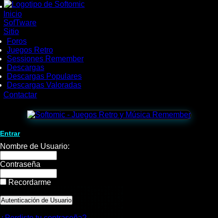
wWw.SofTomiC.org
Inicio
-
SofTware
Sitio
Descargas
Foros
Juegos Retro
Sessiones Remember
Descargas
Descargas Populares
Descargas Valoradas
Contactar
Entrar
Nombre de Usuario:
Contraseña
Recordarme
¿Perdiste tu contraseña?