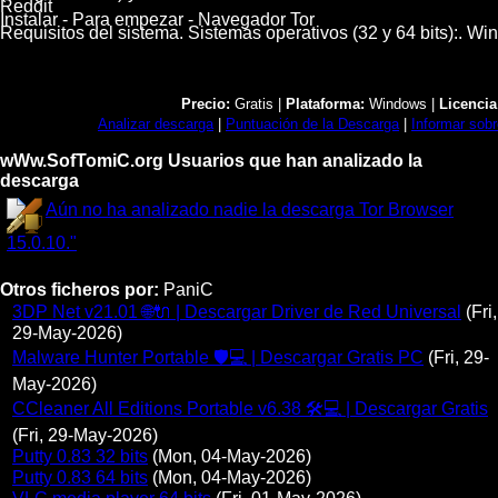
Reddit
Instalar - Para empezar - Navegador Tor
Requisitos del sistema. Sistemas operativos (32 y 64 bits):. 
Precio:
Gratis |
Plataforma:
Windows |
Licencia
Analizar descarga
|
Puntuación de la Descarga
|
Informar sobr
wWw.SofTomiC.org Usuarios que han analizado la
descarga
Aún no ha analizado nadie la descarga Tor Browser
15.0.10."
Otros ficheros por:
PaniC
3DP Net v21.01 🌐🔌 | Descargar Driver de Red Universal
(Fri,
29-May-2026)
Malware Hunter Portable 🛡️💻 | Descargar Gratis PC
(Fri, 29-
May-2026)
CCleaner All Editions Portable v6.38 🛠️💻 | Descargar Gratis
(Fri, 29-May-2026)
Putty 0.83 32 bits
(Mon, 04-May-2026)
Putty 0.83 64 bits
(Mon, 04-May-2026)