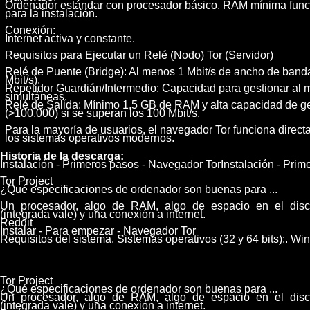
Ordenador estándar con procesador básico, RAM mínima funci
para la instalación.
Conexión:
Internet activa y constante.
Requisitos para Ejecutar un Relé (Nodo) Tor (Servidor)
Relé de Puente (Bridge): Al menos 1 Mbit/s de ancho de ban
Mbit/s).
Repetidor Guardián/Intermedio: Capacidad para gestionar al
simultáneas.
Relé de Salida: Mínimo 1,5 GB de RAM y alta capacidad de g
(>100.000) si se superan los 100 Mbit/s.
Para la mayoría de usuarios, el navegador Tor funciona directa
los sistemas operativos modernos.
Historia de la descarga:
Instalación - Primeros pasos - Navegador TorInstalación - Pri
Tor Project
¿Qué especificaciones de ordenador son buenas para ...
Un procesador, algo de RAM, algo de espacio en el disco 
(integrada vale) y una conexión a internet.
Reddit
Instalar - Para empezar - Navegador Tor
Requisitos del sistema. Sistemas operativos (32 y 64 bits):. 
Tor Project
¿Qué especificaciones de ordenador son buenas para ...
Un procesador, algo de RAM, algo de espacio en el disco 
(integrada vale) y una conexión a internet.