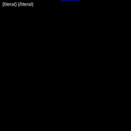
{literal}
{/literal}