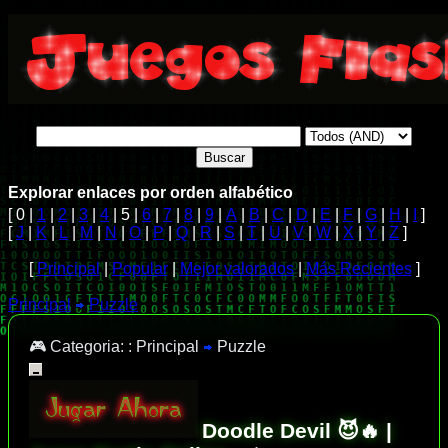
Explorar enlaces por orden alfabético
[ 0 |
1
|
2
|
3
|
4
| 5 |
6
|
7
|
8
|
9
|
A
|
B
|
C
|
D
|
E
|
F
|
G
|
H
|
I
]
[
J
|
K
|
L
|
M
|
N
|
O
|
P
|
Q
|
R
|
S
|
T
|
U
|
V
|
W
|
X
|
Y
|
Z
]
[
Principal
|
Popular
|
Mejor valorados
|
Más Recientes
]
Principal
Puzzle
🎮 Categoria: :
Principal
Puzzle
Doodle Devil 😈🔥 |