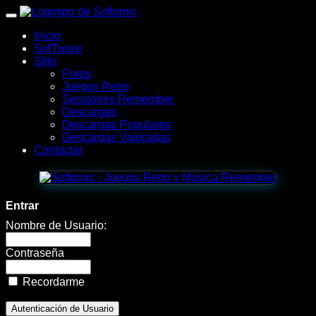
wWw.SofTomiC.org
Inicio
-
SofTware
Sitio
Zona
Foros
Juegos Retro
Gaming
Sessiones Remember
Descargas
&
Descargas Populares
Descargas Valoradas
Retro
Contactar
-
Doodle
Entrar
Devil
Nombre de Usuario:
😈
Contraseña
🔥
Recordarme
|