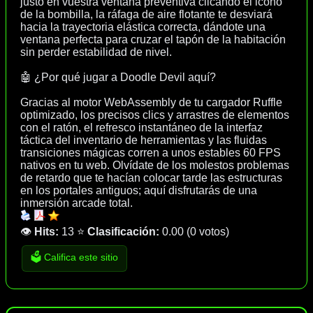
justo en vuestra ventana preventiva clicando el icono
de la bombilla, la ráfaga de aire flotante te desviará
hacia la trayectoria elástica correcta, dándote una
ventana perfecta para cruzar el tapón de la habitación
sin perder estabilidad de nivel.
🤖 ¿Por qué jugar a Doodle Devil aquí?
Gracias al motor WebAssembly de tu cargador Ruffle
optimizado, los precisos clics y arrastres de elementos
con el ratón, el refresco instantáneo de la interfaz
táctica del inventario de herramientas y las fluidas
transiciones mágicas corren a unos estables 60 FPS
nativos en tu web. Olvídate de los molestos problemas
de retardo que te hacían colocar tarde las estructuras
en los portales antiguos; aquí disfrutarás de una
inmersión arcade total.
👁️
Hits:
13
⭐
Clasificación:
0.00
(
0 votos
)
🗳️ Califica este sitio