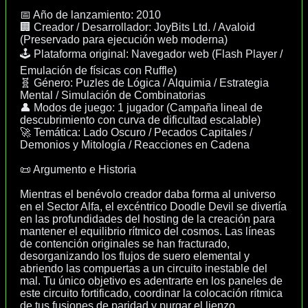
📅 Año de lanzamiento: 2010
🏢 Creador / Desarrollador: JoyBits Ltd. / Avaloid
(Preservado para ejecución web moderna)
🕹️ Plataforma original: Navegador web (Flash Player /
Emulación de físicas con Ruffle)
🧬 Género: Puzles de Lógica / Alquimia / Estrategia
Mental / Simulación de Combinatorias
👤 Modos de juego: 1 jugador (Campaña lineal de
descubrimiento con curva de dificultad escalable)
🚀 Temática: Lado Oscuro / Pecados Capitales /
Demonios y Mitología / Reacciones en Cadena
📜 Argumento e Historia
Mientras el benévolo creador daba forma al universo
en el Sector Alfa, el excéntrico Doodle Devil se divertía
en las profundidades del hosting de la creación para
mantener el equilibrio rítmico del cosmos. Las líneas
de contención originales se han fracturado,
desorganizando los flujos de suero elemental y
abriendo las compuertas a un circuito inestable del
mal. Tu único objetivo es adentrarte en los paneles de
este circuito fortificado, coordinar la colocación rítmica
de tus fusiones de paridad y purgar el lienzo