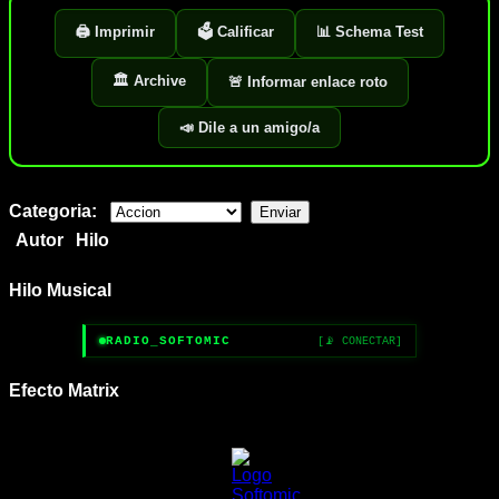
🖨️ Imprimir
🗳️ Calificar
📊 Schema Test
🏛️ Archive
🚨 Informar enlace roto
📣 Dile a un amigo/a
Categoria:
Autor
Hilo
Hilo Musical
RADIO_SOFTOMIC
[📡 CONECTAR]
Efecto Matrix