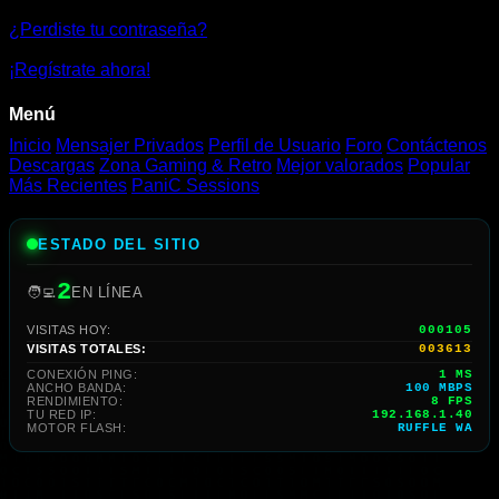
Jugar
¿Perdiste tu contraseña?
Gratis
¡Regístrate ahora!
Online
Menú
Inicio
Mensajer Privados
Perfil de Usuario
Foro
Contáctenos
Descargas
Zona Gaming & Retro
Mejor valorados
Popular
Más Recientes
PaniC Sessions
ESTADO DEL SITIO
2
🧑‍💻
EN LÍNEA
VISITAS HOY:
000105
VISITAS TOTALES:
003613
CONEXIÓN PING:
1 MS
ANCHO BANDA:
100 MBPS
RENDIMIENTO:
6 FPS
TU RED IP:
192.168.1.40
MOTOR FLASH:
RUFFLE WA