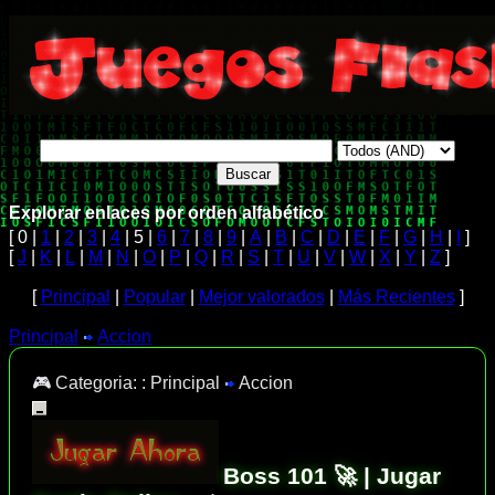
Explorar enlaces por orden alfabético
[ 0 |
1
|
2
|
3
|
4
| 5 |
6
|
7
|
8
|
9
|
A
|
B
|
C
|
D
|
E
|
F
|
G
|
H
|
I
]
[
J
|
K
|
L
|
M
|
N
|
O
|
P
|
Q
|
R
|
S
|
T
|
U
|
V
|
W
|
X
|
Y
|
Z
]
[
Principal
|
Popular
|
Mejor valorados
|
Más Recientes
]
Principal
Accion
🎮 Categoria: :
Principal
Accion
Boss 101 🚀 | Jugar