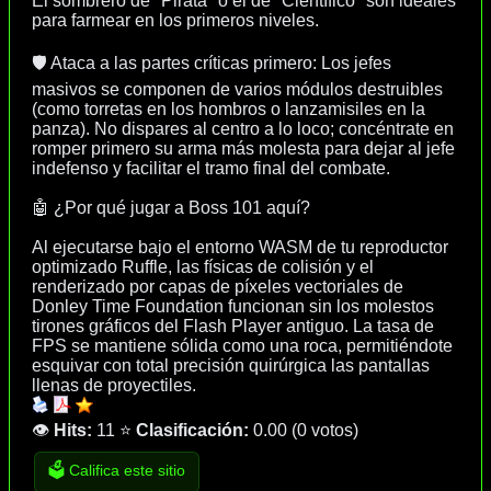
El sombrero de "Pirata" o el de "Científico" son ideales
para farmear en los primeros niveles.
🛡️ Ataca a las partes críticas primero: Los jefes
masivos se componen de varios módulos destruibles
(como torretas en los hombros o lanzamisiles en la
panza). No dispares al centro a lo loco; concéntrate en
romper primero su arma más molesta para dejar al jefe
indefenso y facilitar el tramo final del combate.
🤖 ¿Por qué jugar a Boss 101 aquí?
Al ejecutarse bajo el entorno WASM de tu reproductor
optimizado Ruffle, las físicas de colisión y el
renderizado por capas de píxeles vectoriales de
Donley Time Foundation funcionan sin los molestos
tirones gráficos del Flash Player antiguo. La tasa de
FPS se mantiene sólida como una roca, permitiéndote
esquivar con total precisión quirúrgica las pantallas
llenas de proyectiles.
👁️
Hits:
11
⭐
Clasificación:
0.00
(
0 votos
)
🗳️ Califica este sitio