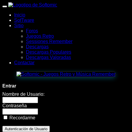
wWw.SofTomiC.org
Inicio
-
SofTware
Sitio
Zona
Foros
Juegos Retro
Gaming
Sessiones Remember
Descargas
&
Descargas Populares
Descargas Valoradas
Retro
Contactar
-
Boss
Entrar
101
Nombre de Usuario:
🚀
Contraseña
|
Recordarme
Jugar