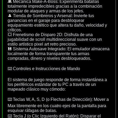
👾 Mecánica Make-A-Boss: Experimenta batallas
totalmente impredecibles gracias a la combinación
modular de ataques y armas de los jefes.
🎩 Tienda de Sombreros y Arsenal: Invierte tus
ganancias en el garaje para desbloquear
equipamiento estético que altera tu daño, velocidad y
críticos.
💥 Frenetismo de Disparo 2D: Disfruta de una
jugabilidad de scroll multidireccional suave con un
estilo artístico pixel art retro precioso.
💾 Sistema Autosave Integrado: El emulador almacena
localmente de forma transparente tus armas
compradas, dinero y niveles desbloqueados.
⌨️ Controles e Instrucciones de Mando
El sistema de juego responde de forma instantánea a
los periféricos estándar de tu PC a través de un
mapeado clásico muy cómodo:
⌨️ Teclas W, A, S, D (o Flechas de Dirección): Mover a
Max libremente en los cuatro ejes de la pantalla para
esquivar ráfagas de balas.
⌨️ Tecla J (o Clic Izquierdo del Ratón): Disparar el