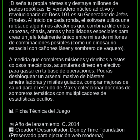
¡Diseña tu propia némesis y destruye millones de
partes robóticas! El verdadero núcleo adictivo y
revolucionario de Boss 101 es su Generador de Jefes
Finales. Al inicio de cada ronda, el software utiliza una
ruleta de algoritmos aleatorios que combina diferentes
cabezas, chasis, armas y habilidades especiales para
crear un jefe totalmente único entre miles de millones
de combinaciones posibles (como un dinosaurio
espacial con cañones láser y sombrero de vaquero).
A medida que completas misiones y derribas a estos
colosos mecánicos, acumularás dinero en efectivo
para gastar en tu base de operaciones. Podrás
desbloquear un arsenal masivo de blásters,
ametralladoras y misiles guiados, comprar mejoras de
salud para el escudo de Max y coleccionar docenas de
sombreros temáticos con multiplicadores de
estadísticas ocultos.
📊 Ficha Técnica del Juego
📅 Año de lanzamiento: C. 2014
🏢 Creador / Desarrollador: Donley Time Foundation
(Preservado para ejecución web moderna)