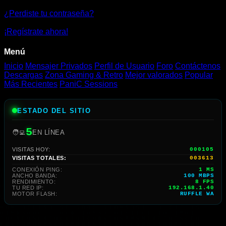
Gratis
¿Perdiste tu contraseña?
Online
¡Regístrate ahora!
Menú
Inicio
Mensajer Privados
Perfil de Usuario
Foro
Contáctenos
Descargas
Zona Gaming & Retro
Mejor valorados
Popular
Más Recientes
PaniC Sessions
ESTADO DEL SITIO
5
🧑‍💻
EN LÍNEA
VISITAS HOY:
000105
VISITAS TOTALES:
003613
CONEXIÓN PING:
1 MS
ANCHO BANDA:
100 MBPS
RENDIMIENTO:
8 FPS
TU RED IP:
192.168.1.40
MOTOR FLASH:
RUFFLE WA