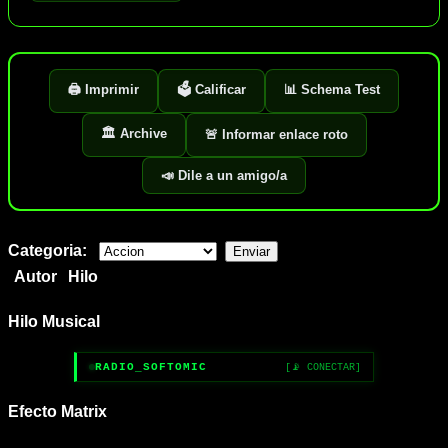
🖨️ Imprimir
🗳️ Calificar
📊 Schema Test
🏛️ Archive
🚨 Informar enlace roto
📣 Dile a un amigo/a
Categoria:
Autor
Hilo
Hilo Musical
RADIO_SOFTOMIC
[📡 CONECTAR]
Efecto Matrix