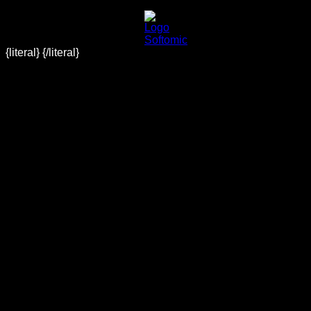
{literal}
{/literal}