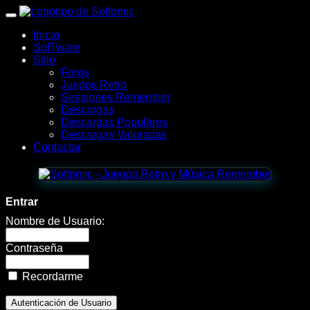
wWw.SofTomiC.org
Inicio
-
SofTware
Sitio
Zona
Foros
Juegos Retro
Gaming
Sessiones Remember
Descargas
&
Descargas Populares
Descargas Valoradas
Retro
Contactar
-
FireBoy
Entrar
and
Nombre de Usuario:
Watergirl:
Contraseña
In
Recordarme
The