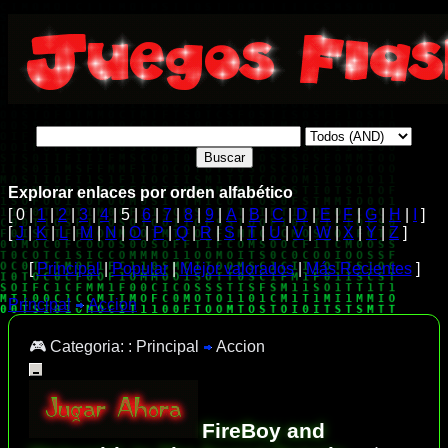
Explorar enlaces por orden alfabético
[ 0 |
1
|
2
|
3
|
4
| 5 |
6
|
7
|
8
|
9
|
A
|
B
|
C
|
D
|
E
|
F
|
G
|
H
|
I
]
[
J
|
K
|
L
|
M
|
N
|
O
|
P
|
Q
|
R
|
S
|
T
|
U
|
V
|
W
|
X
|
Y
|
Z
]
[
Principal
|
Popular
|
Mejor valorados
|
Más Recientes
]
Principal
Accion
🎮 Categoria: :
Principal
Accion
FireBoy and