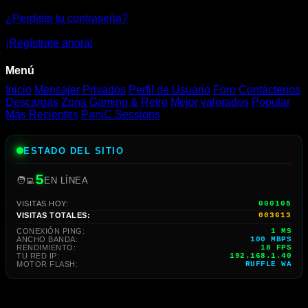
Forest
¿Perdiste tu contraseña?
Temple
¡Regístrate ahora!
Menú
Inicio
Mensajer Privados
Perfil de Usuario
Foro
Contáctenos
Descargas
Zona Gaming & Retro
Mejor valorados
Popular
Más Recientes
PaniC Sessions
ESTADO DEL SITIO
5
🧑‍💻
EN LÍNEA
VISITAS HOY:
000105
VISITAS TOTALES:
003613
CONEXIÓN PING:
1 MS
ANCHO BANDA:
100 MBPS
RENDIMIENTO:
18 FPS
TU RED IP:
192.168.1.40
MOTOR FLASH:
RUFFLE WA