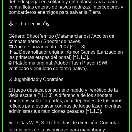
debe despegar en solitario y enfrentarse cara a cara
contra flotas enteras de naves nodrizas, interceptores y
bombarderos enemigos para salvar la Tierra
🕹️ Ficha Técnica🚀
Género: Shoot 'em up (Matamarcianos) / Acción de
combate aéreo / Shooter de naves.
📅 Año de lanzamiento: 2007 [^1.1.3].
👨‍💻 Desarrollador original: Armor Games (Lanzado en
las primeras etapas del portal) [^1.1.3].
🌐 Plataforma original: Adobe Flash Player (SWF
verificado y emulado de forma nativa).
⚔️ Jugabilidad y Controles
El juego destaca por su ritmo rápido y frenético de la
vieja escuela [^1.1.3]. A diferencia de los shooters
modernos sobrecargados, aquí dependes de tus puros
reflejos para esquivar cortinas de fuego láser mientras
administras tus municiones pesadas [^1.1.3].
⌨️ Teclas W, A, S, D / Flechas de dirección: Controlar
los motores de tu avión/nave para maniobrar y