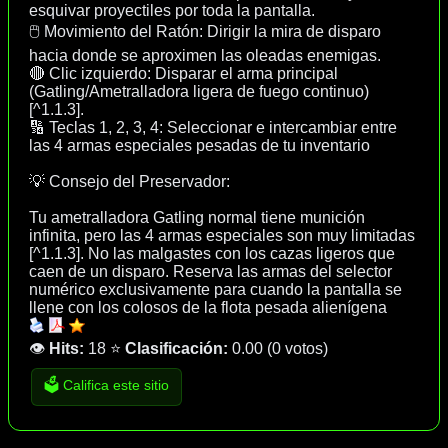
esquivar proyectiles por toda la pantalla.
🖱️ Movimiento del Ratón: Dirigir la mira de disparo
hacia donde se aproximen las oleadas enemigas.
🔴 Clic izquierdo: Disparar el arma principal
(Gatling/Ametralladora ligera de fuego continuo)
[^1.1.3].
🔢 Teclas 1, 2, 3, 4: Seleccionar e intercambiar entre
las 4 armas especiales pesadas de tu inventario
💡 Consejo del Preservador:
Tu ametralladora Gatling normal tiene munición
infinita, pero las 4 armas especiales son muy limitadas
[^1.1.3]. No las malgastes con los cazas ligeros que
caen de un disparo. Reserva las armas del selector
numérico exclusivamente para cuando la pantalla se
llene con los colosos de la flota pesada alienígena
👁️
Hits:
18
⭐
Clasificación:
0.00
(
0 votos
)
🗳️ Califica este sitio