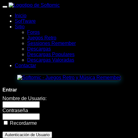
wWw.SofTomiC.org
Inicio
-
SofTware
Sitio
Zona
Foros
Juegos Retro
Gaming
Sessiones Remember
Descargas
&
Descargas Populares
Descargas Valoradas
Retro
Contactar
-
Armada
Entrar
Assault
Nombre de Usuario:
II
Contraseña
🛩️
Recordarme