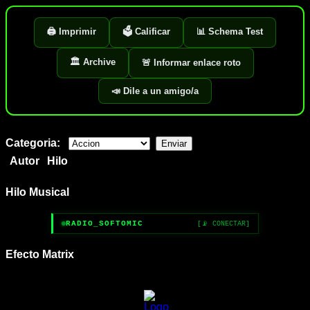
🖨️ Imprimir
🗳️ Calificar
📊 Schema Test
🏛️ Archive
🚨 Informar enlace roto
📣 Dile a un amigo/a
Categoria:
Autor
Hilo
Hilo Musical
RADIO_SOFTOMIC
[📡 CONECTAR]
Efecto Matrix