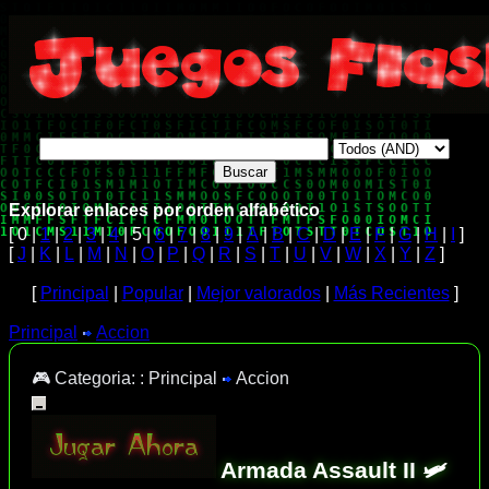
Explorar enlaces por orden alfabético
[ 0 |
1
|
2
|
3
|
4
| 5 |
6
|
7
|
8
|
9
|
A
|
B
|
C
|
D
|
E
|
F
|
G
|
H
|
I
]
[
J
|
K
|
L
|
M
|
N
|
O
|
P
|
Q
|
R
|
S
|
T
|
U
|
V
|
W
|
X
|
Y
|
Z
]
[
Principal
|
Popular
|
Mejor valorados
|
Más Recientes
]
Principal
Accion
🎮 Categoria: :
Principal
Accion
Armada Assault II 🛩️