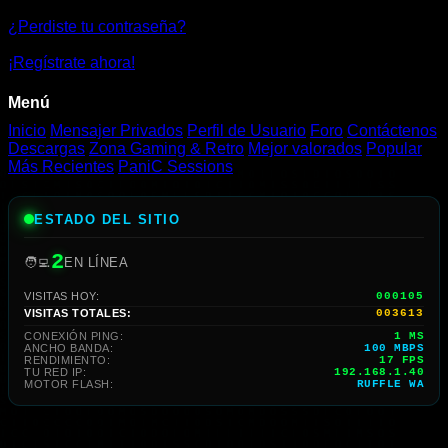
¿Perdiste tu contraseña?
¡Regístrate ahora!
Menú
Inicio
Mensajer Privados
Perfil de Usuario
Foro
Contáctenos
Descargas
Zona Gaming & Retro
Mejor valorados
Popular
Más Recientes
PaniC Sessions
ESTADO DEL SITIO
2
🧑‍💻
EN LÍNEA
VISITAS HOY:
000105
VISITAS TOTALES:
003613
CONEXIÓN PING:
1 MS
ANCHO BANDA:
100 MBPS
RENDIMIENTO:
20 FPS
TU RED IP:
192.168.1.40
MOTOR FLASH:
RUFFLE WA